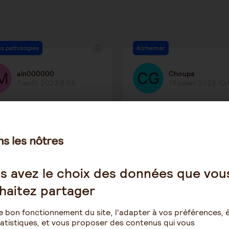
s pathologies
Alzheimer
aln000000
Choupa
7 août 2023 8:58
19 juillet 2023 10
océphalie
Refus de mon père de
l'alzheimer de ma mère
1852
2
3160
s avez le choix des données que vou
eimer
Le rôle de l'aidant
haitez partager
Malisa
Chris001
e bon fonctionnement du site, l'adapter à vos préférences, é
22 juin 2023 8:58
19 juin 2023 13:2
atistiques, et vous proposer des contenus qui vous