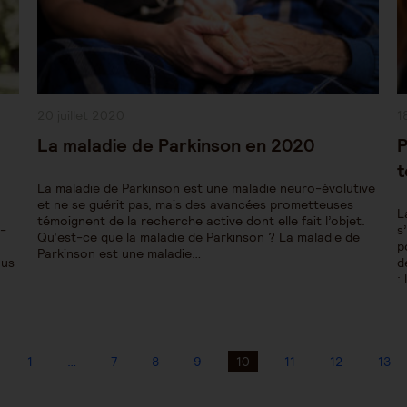
Publication
P
20 juillet 2020
1
publiée :
pu
La maladie de Parkinson en 2020
P
t
La maladie de Parkinson est une maladie neuro-évolutive
et ne se guérit pas, mais des avancées prometteuses
L
témoignent de la recherche active dont elle fait l’objet.
s-
s
Qu’est-ce que la maladie de Parkinson ? La maladie de
p
Parkinson est une maladie…
ous
d
:
1
…
7
8
9
10
11
12
13