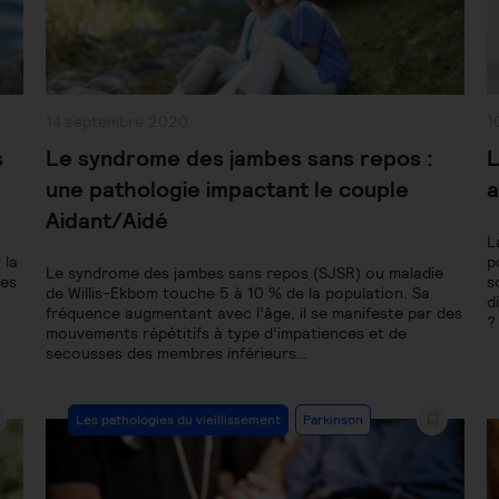
Publication
P
14 septembre 2020
1
publiée :
pu
s
Le syndrome des jambes sans repos :
L
une pathologie impactant le couple
a
Aidant/Aidé
L
 la
p
Le syndrome des jambes sans repos (SJSR) ou maladie
les
s
de Willis-Ekbom touche 5 à 10 % de la population. Sa
d
fréquence augmentant avec l’âge, il se manifeste par des
?
mouvements répétitifs à type d’impatiences et de
secousses des membres inférieurs…
Post
Les pathologies du vieillissement
Parkinson
Category: