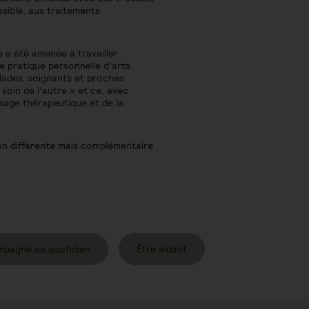
sible, aux traitements
e a été amenée à travailler
ne pratique personnelle d’arts
alades, soignants et proches
 soin de l’autre » et ce, avec
ssage thérapeutique et de la
on différente mais complémentaire
mpagné au quotidien
Être aidant