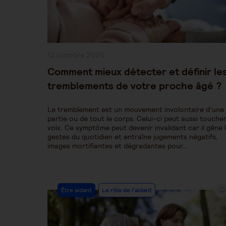
Publication
12 octobre 2020
publiée :
Comment mieux détecter et définir le
tremblements de votre proche âgé ?
Le tremblement est un mouvement involontaire d’une
partie ou de tout le corps. Celui-ci peut aussi toucher
voix. Ce symptôme peut devenir invalidant car il gêne 
gestes du quotidien et entraîne jugements négatifs,
images mortifiantes et dégradantes pour…
Post
Être aidant
Le rôle de l'aidant
Category: