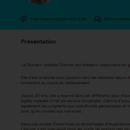
Expert depuis 25 juillet 2016 12:06
288 participatio
Présentation
Le Docteur Isabelle Charret est médecin capacitaire en g
Elle s’est orientée avec passion vers les maladies neuro
survenant au cours du vieillissement.
Depuis 20 ans, elle a exercé dans les différents lieux 
âgées malades (chef de service hospitalier, Centre d’accue
également les soignants aux spécificités gériatriques et i
ainsi qu’en conseil aux retraités.
Dans ces modes d’exercices et de partages d’expériences 
Charret s’est spécialisé dans les outils de gestion des sit