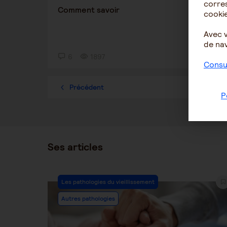
corres
Comment savoir
Alzh
cookie
verb
Avec 
de nav
6
1897
4
Consul
Précédent
1
P
Ses articles
Post
Les pathologies du vieillissement
Category:
Autres pathologies