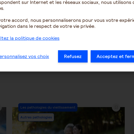
pondent sur Internet et les réseaux sociaux, nous utilisons 
eimer et violences
Changement de
s.
ales
comportement
votre accord, nous personnaliserons pour vous votre expér
igation dans le respect de votre vie privée.
4669
2
1228
tez la politique de cookies
…
18
19
20
21
22
23
24
…
ersonnalisez vos choix
Refusez
Acceptez et fer
Post
Les pathologies du vieillissement
Category:
Autres pathologies