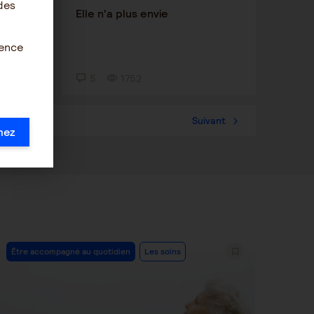
des
Elle n'a plus envie
ience
5
1752
36
Suivant
mez
Post
Être accompagné au quotidien
Les soins
Category: