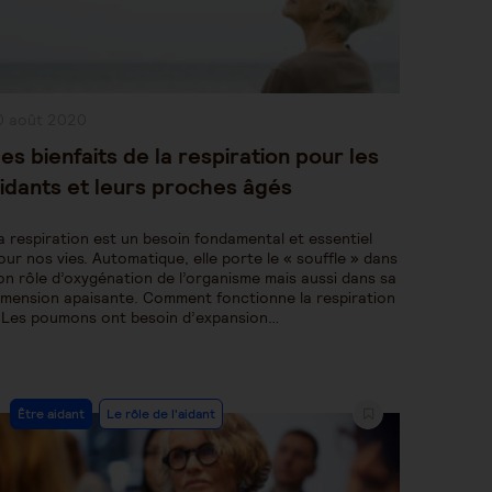
ublication
0 août 2020
bliée :
es bienfaits de la respiration pour les
idants et leurs proches âgés
a respiration est un besoin fondamental et essentiel
our nos vies. Automatique, elle porte le « souffle » dans
on rôle d’oxygénation de l’organisme mais aussi dans sa
imension apaisante. Comment fonctionne la respiration
 Les poumons ont besoin d’expansion…
Post
Être aidant
Le rôle de l'aidant
Category: