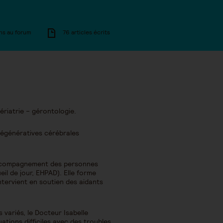
ns au forum
76 articles écrits
ériatrie – gérontologie.
 dégénératives cérébrales
d’accompagnement des personnes
il de jour, EHPAD). Elle forme
ntervient en soutien des aidants
variés, le Docteur Isabelle
uations difficiles avec des troubles