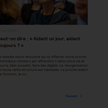
ublication
8 mai 2020
bliée :
eut-on dire : « Aidant un jour, aidant
oujours ? »
a maladie neuro-évolutive qui va affecter votre proche
’introduira comme « par effraction » dans votre vie et
ourra, bien souvent, faire des dégâts. La réorganisation
e toute cette structure est inévitable. Le proche aidant
 la fonction, le ou…
Suivant