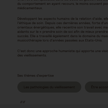
du comportement en ayant recours, le moins souvent pos
médicamenteux.
Développant les aspects humains de la relation d’aide, ell
l’éthique de soin. Depuis ces dernières années, forte d’u
orientaux énergétiques, elle recentre son travail avec m
aidants sur le « prendre soin de soi afin de mieux prendre
succès. Elle a travaillé également dans le domaine du ma
musicothérapie lors d’années passées aux Etats-Unis.
C’est donc une approche humaniste qui apporte une visi
des vieillissements.
Ses thèmes d'expertise
Les pathologies du vieillissement
Être acco
//
//
//