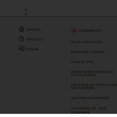
//
//
ACCUEIL
ACCESSIBILITÉ
ARTICLES
NOUS CONTACTER
FORUM
MENTIONS LÉGALES
PLAN DU SITE
CONDITIONS GÉNÉRALES
D’UTILISATION
POLITIQUE DE PROTECTION
DES DONNÉES
GESTION DES COOKIES
ACCESSIBILITÉ : NON
CONFORME