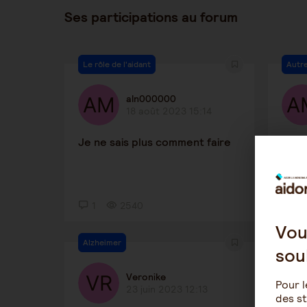
Ses participations au forum
Le rôle de l'aidant
Autre
aln000000
18 août 2023 15:14
Je ne sais plus comment faire
Hydr
1
2540
7
Vou
Alzheimer
Alzh
sou
Veronike
Pour l
23 juin 2023 12:13
des st