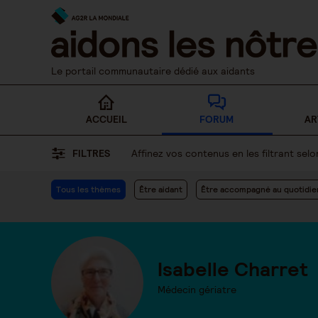
Skip
to
content
Le portail communautaire dédié aux aidants
ACCUEIL
FORUM
AR
FILTRES
Affinez vos contenus en les filtrant se
Tous les thèmes
Être aidant
Être accompagné au quotidie
Isabelle Charret
Médecin gériatre