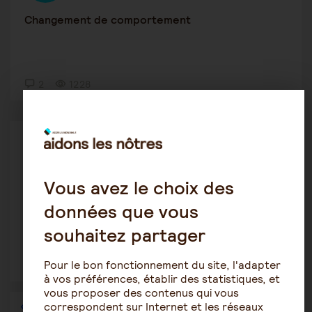
Changement de comportement
2
1228
Le rôle de l'aidant
Cris1902
19 juin 2023 12:43
Vous avez le choix des
Elle n'a plus envie
données que vous
souhaitez partager
Pour le bon fonctionnement du site, l'adapter
5
1752
à vos préférences, établir des statistiques, et
vous proposer des contenus qui vous
correspondent sur Internet et les réseaux
1
…
18
19
20
21
22
23
24
…
36