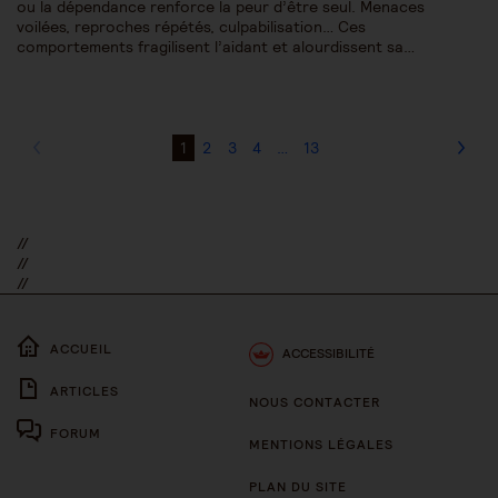
ou la dépendance renforce la peur d’être seul. Menaces
voilées, reproches répétés, culpabilisation… Ces
comportements fragilisent l’aidant et alourdissent sa…
1
2
3
4
…
13
//
//
//
ACCUEIL
ACCESSIBILITÉ
ARTICLES
NOUS CONTACTER
FORUM
MENTIONS LÉGALES
PLAN DU SITE