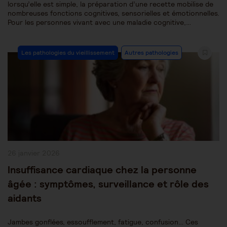
lorsqu’elle est simple, la préparation d’une recette mobilise de
nombreuses fonctions cognitives, sensorielles et émotionnelles.
Pour les personnes vivant avec une maladie cognitive,…
Post
Les pathologies du vieillissement
Autres pathologies
Category:
Publication
26 janvier 2026
publiée :
Insuffisance cardiaque chez la personne
âgée : symptômes, surveillance et rôle des
aidants
Jambes gonflées, essoufflement, fatigue, confusion… Ces