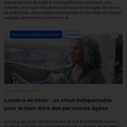
signes peuvent être liés à une insuffisance cardiaque, une
maladie chronique fréquente chez la personne âgée. Si elle ne
se guérit pas, une surveillance attentive et une prise en charge
adaptée permettent d’améliorer la…
Post
Être accompagné au quotidien
Les soins
Category:
Publication
15 décembre 2025
publiée :
Lumière en hiver : un atout indispensable
pour le bien-être des personnes âgées
Lorsque les jours raccourcissent et que la luminosité baisse,
les êtres humains ont toujours cherché à recréer de la lumière