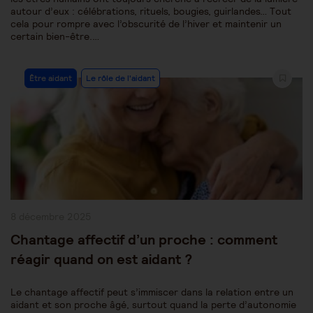
autour d’eux : célébrations, rituels, bougies, guirlandes… Tout
cela pour rompre avec l’obscurité de l’hiver et maintenir un
certain bien-être.…
Post
Être aidant
Le rôle de l'aidant
Category:
Publication
8 décembre 2025
publiée :
Chantage affectif d’un proche : comment
réagir quand on est aidant ?
Le chantage affectif peut s’immiscer dans la relation entre un
aidant et son proche âgé, surtout quand la perte d’autonomie