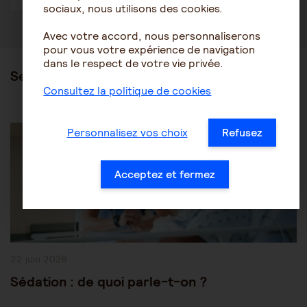
sociaux, nous utilisons des cookies.
Avec votre accord, nous personnaliserons
pour vous votre expérience de navigation
dans le respect de votre vie privée.
Ses articles
Consultez la politique de cookies
Post
Être accompagné au quotidien
Les soins
Personnalisez vos choix
Refusez
Category:
Acceptez et fermez
Publication
22 juin 2026
publiée :
Sédation : de quoi parle-t-on ?