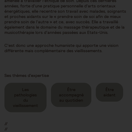
amenée à travailler l’éthique de soin. Depuis ces dernières
années, forte d’une pratique personnelle d’arts orientaux
énergétiques, elle recentre son travail avec malades, soignants
et proches aidants sur le « prendre soin de soi afin de mieux
prendre soin de l’autre » et ce, avec succès. Elle a travaillé
également dans le domaine du massage thérapeutique et de la
musicothérapie lors d’années passées aux Etats-Unis.
C’est donc une approche humaniste qui apporte une vision
différente mais complémentaire des vieillissements.
Ses thèmes d'expertise
Les
Être
Être
pathologies
accompagné
aidant
du
au quotidien
vieillissement
//
//