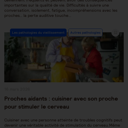
deviennent fréquents et peuvent avoir des conséquences
importantes sur la qualité de vie. Difficultés à suivre une
conversation, isolement, fatigue, incompréhensions avec les
proches… la perte auditive touche…
Post
Les pathologies du vieillissement
Autres pathologies
Category:
Publication
16 mars 2026
publiée :
Proches aidants : cuisiner avec son proche
pour stimuler le cerveau
Cuisiner avec une personne atteinte de troubles cognitifs peut
devenir une véritable activité de stimulation du cerveau.Même