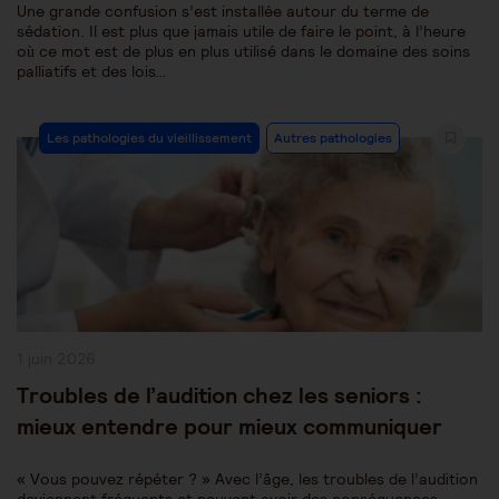
Une grande confusion s’est installée autour du terme de
sédation. Il est plus que jamais utile de faire le point, à l’heure
où ce mot est de plus en plus utilisé dans le domaine des soins
palliatifs et des lois…
Post
Les pathologies du vieillissement
Autres pathologies
Category:
Publication
1 juin 2026
publiée :
Troubles de l’audition chez les seniors :
mieux entendre pour mieux communiquer
« Vous pouvez répéter ? » Avec l’âge, les troubles de l’audition