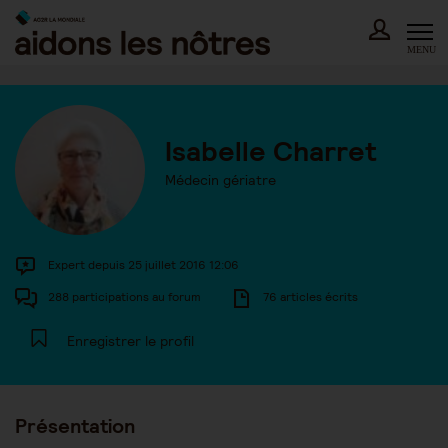
Skip
to
content
MENU
Isabelle Charret
Médecin gériatre
Expert depuis 25 juillet 2016 12:06
288 participations au forum
76 articles écrits
Enregistrer le profil
Présentation