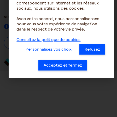
ACCESSIBILITÉ : NON
correspondent sur Internet et les réseaux
CONFORME
sociaux, nous utilisons des cookies.
NOUS SUIVRE
Avec votre accord, nous personnaliserons
pour vous votre expérience de navigation
Facebook
dans le respect de votre vie privée.
Consultez la politique de cookies
À propos
Se connecter / S'inscrire
Personnalisez vos choix
Refusez
Acceptez et fermez