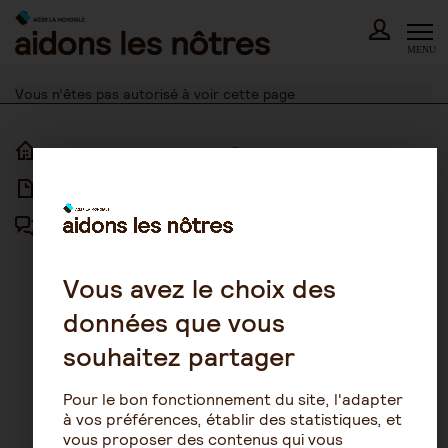
Skip
to
content
MENU
Vous n’êtes pas autorisé à voir cette page
ACCUEIL
ACCESSIBILITÉ
ARTICLES
NOUS CONTACTER
FORUM
MENTIONS LÉGALES
PLAN DU SITE
Vous avez le choix des
données que vous
CONDITIONS GÉNÉRALES
D’UTILISATION
souhaitez partager
POLITIQUE DE PROTECTION DES
DONNÉES
Pour le bon fonctionnement du site, l'adapter
GESTION DES COOKIES
à vos préférences, établir des statistiques, et
vous proposer des contenus qui vous