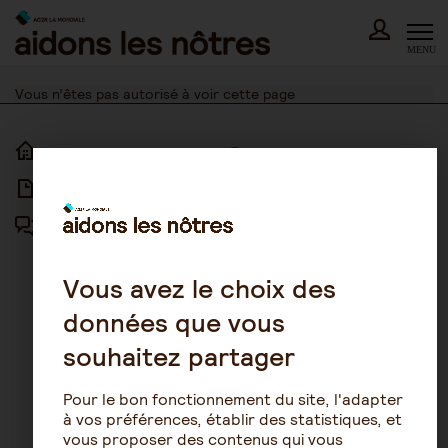
Skip
to
content
MENU
Vous n’êtes pas autorisé à voir cette page
ACCUEIL
ACCESSIBILITÉ
ARTICLES
NOUS CONTACTER
FORUM
MENTIONS LÉGALES
PLAN DU SITE
Vous avez le choix des
données que vous
CONDITIONS GÉNÉRALES
D’UTILISATION
souhaitez partager
POLITIQUE DE PROTECTION DES
DONNÉES
Pour le bon fonctionnement du site, l'adapter
GESTION DES COOKIES
à vos préférences, établir des statistiques, et
vous proposer des contenus qui vous