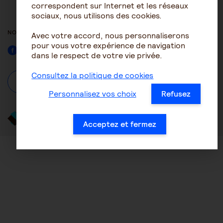
ACCESSIBILITÉ : NON
correspondent sur Internet et les réseaux
CONFORME
sociaux, nous utilisons des cookies.
NOUS SUIVRE
Avec votre accord, nous personnaliserons
pour vous votre expérience de navigation
Facebook
dans le respect de votre vie privée.
Consultez la politique de cookies
À propos
Se connecter / S'inscrire
Personnalisez vos choix
Refusez
Acceptez et fermez