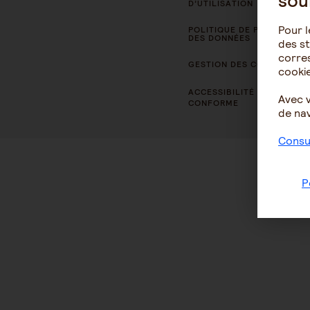
sou
D’UTILISATION
Pour l
POLITIQUE DE PROTECTION
DES DONNÉES
des st
corres
GESTION DES COOKIES
cookie
ACCESSIBILITÉ : NON
Avec 
CONFORME
de nav
Consul
P