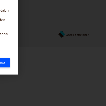
tablir
des
ience
mez