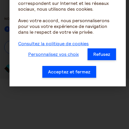
ACCESSIBILITÉ : NON
correspondent sur Internet et les réseaux
CONFORME
sociaux, nous utilisons des cookies.
NOUS SUIVRE
Avec votre accord, nous personnaliserons
pour vous votre expérience de navigation
Facebook
dans le respect de votre vie privée.
Consultez la politique de cookies
À propos
Se connecter / S'inscrire
Personnalisez vos choix
Refusez
Acceptez et fermez