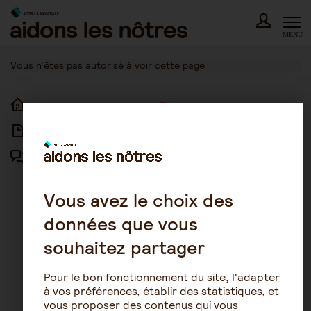
Skip
to
content
MENU
Vous n’êtes pas autorisé à voir cette page
ACCUEIL
ACCESSIBILITÉ
ARTICLES
NOUS CONTACTER
FORUM
MENTIONS LÉGALES
PLAN DU SITE
Vous avez le choix des
données que vous
CONDITIONS GÉNÉRALES
D’UTILISATION
souhaitez partager
POLITIQUE DE PROTECTION DES
DONNÉES
Pour le bon fonctionnement du site, l'adapter
GESTION DES COOKIES
à vos préférences, établir des statistiques, et
vous proposer des contenus qui vous