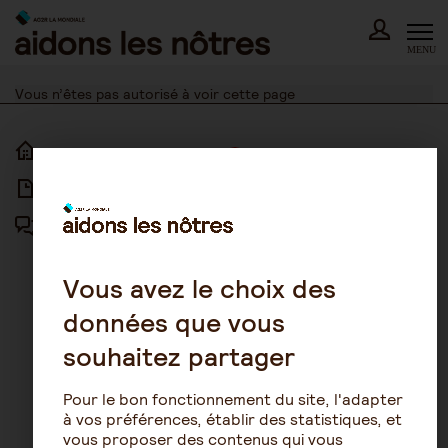
Skip
to
content
MENU
Vous n’êtes pas autorisé à voir cette page
ACCUEIL
ACCESSIBILITÉ
ARTICLES
NOUS CONTACTER
FORUM
MENTIONS LÉGALES
PLAN DU SITE
Vous avez le choix des
données que vous
CONDITIONS GÉNÉRALES
D’UTILISATION
souhaitez partager
POLITIQUE DE PROTECTION DES
DONNÉES
Pour le bon fonctionnement du site, l'adapter
GESTION DES COOKIES
à vos préférences, établir des statistiques, et
vous proposer des contenus qui vous