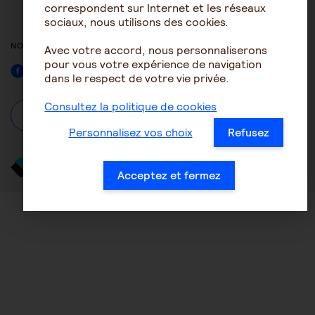
ACCESSIBILITÉ : NON
correspondent sur Internet et les réseaux
CONFORME
sociaux, nous utilisons des cookies.
NOUS SUIVRE
Avec votre accord, nous personnaliserons
pour vous votre expérience de navigation
Facebook
dans le respect de votre vie privée.
Consultez la politique de cookies
À propos
Se connecter / S'inscrire
Personnalisez vos choix
Refusez
Acceptez et fermez