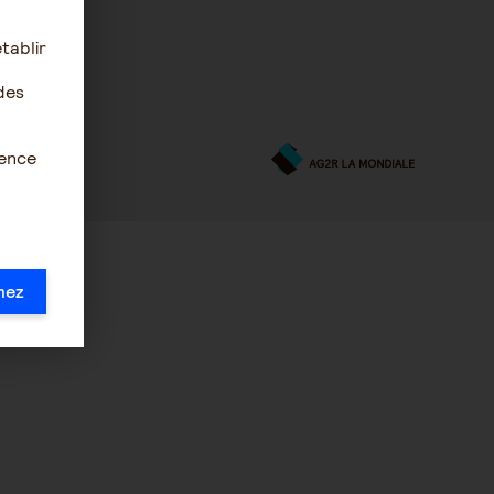
tablir
des
ience
mez