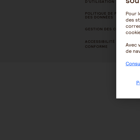
sou
D’UTILISATION
Pour l
POLITIQUE DE PROTECTION
DES DONNÉES
des st
corres
GESTION DES COOKIES
cookie
ACCESSIBILITÉ : NON
Avec 
CONFORME
de nav
Consul
P