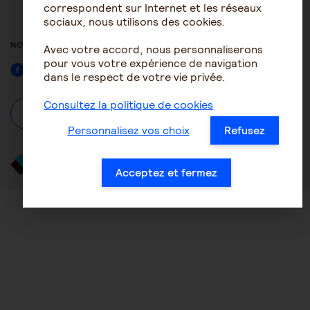
ACCESSIBILITÉ : NON
correspondent sur Internet et les réseaux
CONFORME
sociaux, nous utilisons des cookies.
NOUS SUIVRE
Avec votre accord, nous personnaliserons
pour vous votre expérience de navigation
Facebook
dans le respect de votre vie privée.
Consultez la politique de cookies
À propos
Se connecter / S'inscrire
Personnalisez vos choix
Refusez
Acceptez et fermez