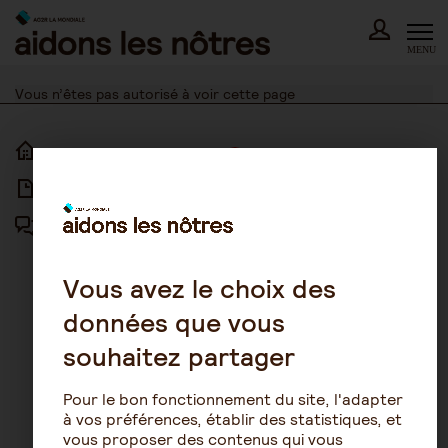
Skip
to
content
MENU
Vous n’êtes pas autorisé à voir cette page
ACCUEIL
ACCESSIBILITÉ
ARTICLES
NOUS CONTACTER
FORUM
MENTIONS LÉGALES
PLAN DU SITE
Vous avez le choix des
données que vous
CONDITIONS GÉNÉRALES
D’UTILISATION
souhaitez partager
POLITIQUE DE PROTECTION DES
DONNÉES
Pour le bon fonctionnement du site, l'adapter
GESTION DES COOKIES
à vos préférences, établir des statistiques, et
vous proposer des contenus qui vous