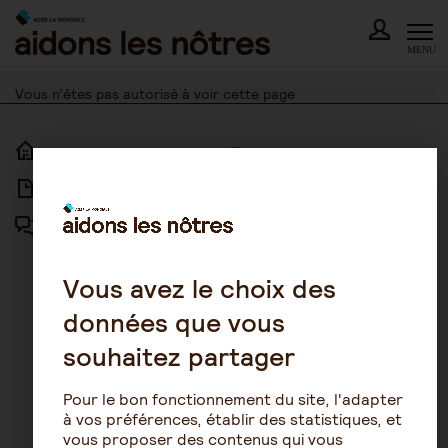
Skip
to
content
MENU
Vous n’êtes pas autorisé à voir cette page
ACCUEIL
ACCESSIBILITÉ
ARTICLES
NOUS CONTACTER
FORUM
MENTIONS LÉGALES
PLAN DU SITE
Vous avez le choix des
données que vous
CONDITIONS GÉNÉRALES
D’UTILISATION
souhaitez partager
POLITIQUE DE PROTECTION DES
DONNÉES
Pour le bon fonctionnement du site, l'adapter
GESTION DES COOKIES
à vos préférences, établir des statistiques, et
vous proposer des contenus qui vous