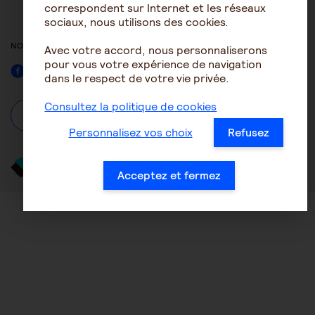
ACCESSIBILITÉ : NON
correspondent sur Internet et les réseaux
CONFORME
sociaux, nous utilisons des cookies.
NOUS SUIVRE
Avec votre accord, nous personnaliserons
pour vous votre expérience de navigation
Facebook
dans le respect de votre vie privée.
Consultez la politique de cookies
À propos
Se connecter / S'inscrire
Personnalisez vos choix
Refusez
Acceptez et fermez