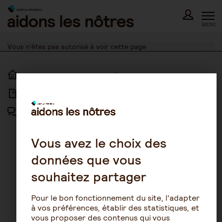
Skip
to
content
MENU
Vous n’êtes pas autorisé à voir cette page
ACCUEIL
ACCESSIBILITÉ
ARTICLES
NOUS CONTACTER
FORUM
MENTIONS LÉGALES
PLAN DU SITE
Vous avez le choix des
données que vous
CONDITIONS GÉNÉRALES
D’UTILISATION
souhaitez partager
POLITIQUE DE PROTECTION DES
DONNÉES
Pour le bon fonctionnement du site, l'adapter
GESTION DES COOKIES
à vos préférences, établir des statistiques, et
vous proposer des contenus qui vous