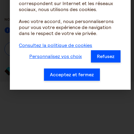
ACCESSIBILITÉ : NON
correspondent sur Internet et les réseaux
CONFORME
sociaux, nous utilisons des cookies.
NOUS SUIVRE
Avec votre accord, nous personnaliserons
pour vous votre expérience de navigation
Facebook
dans le respect de votre vie privée.
Consultez la politique de cookies
À propos
Se connecter / S'inscrire
Personnalisez vos choix
Refusez
Acceptez et fermez