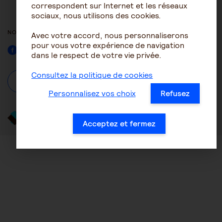
ACCESSIBILITÉ : NON
correspondent sur Internet et les réseaux
CONFORME
sociaux, nous utilisons des cookies.
NOUS SUIVRE
Avec votre accord, nous personnaliserons
pour vous votre expérience de navigation
Facebook
dans le respect de votre vie privée.
Consultez la politique de cookies
À propos
Se connecter / S'inscrire
Personnalisez vos choix
Refusez
Acceptez et fermez