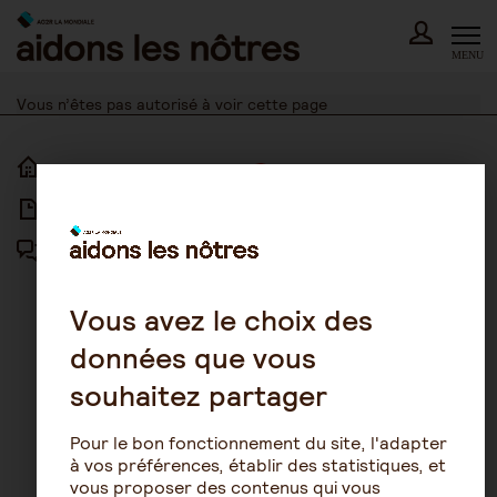
Skip
to
content
MENU
Vous n’êtes pas autorisé à voir cette page
ACCUEIL
ACCESSIBILITÉ
ARTICLES
NOUS CONTACTER
FORUM
MENTIONS LÉGALES
PLAN DU SITE
Vous avez le choix des
données que vous
CONDITIONS GÉNÉRALES
D’UTILISATION
souhaitez partager
POLITIQUE DE PROTECTION DES
DONNÉES
Pour le bon fonctionnement du site, l'adapter
GESTION DES COOKIES
à vos préférences, établir des statistiques, et
vous proposer des contenus qui vous