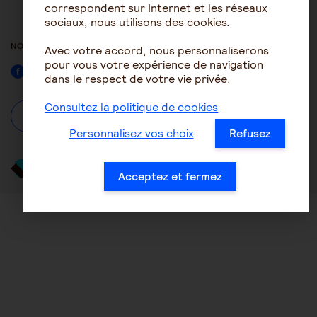
ACCESSIBILITÉ : NON
correspondent sur Internet et les réseaux
CONFORME
sociaux, nous utilisons des cookies.
NOUS SUIVRE
Avec votre accord, nous personnaliserons
pour vous votre expérience de navigation
Facebook
dans le respect de votre vie privée.
Consultez la politique de cookies
À propos
Se connecter / S'inscrire
Personnalisez vos choix
Refusez
Acceptez et fermez