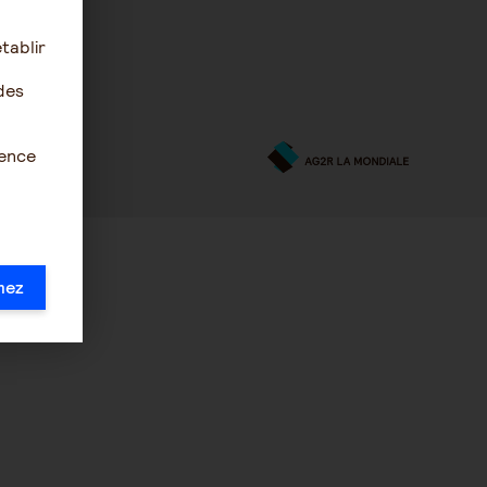
tablir
des
ience
mez