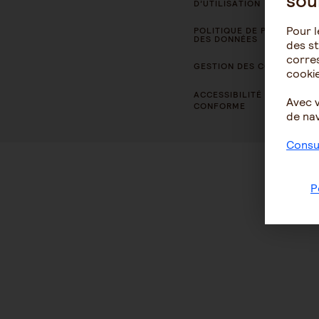
sou
D’UTILISATION
Pour l
POLITIQUE DE PROTECTION
DES DONNÉES
des st
corres
GESTION DES COOKIES
cookie
ACCESSIBILITÉ : NON
Avec 
CONFORME
de nav
Consul
P