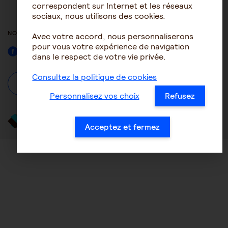
ACCESSIBILITÉ : NON
correspondent sur Internet et les réseaux
CONFORME
sociaux, nous utilisons des cookies.
NOUS SUIVRE
Avec votre accord, nous personnaliserons
pour vous votre expérience de navigation
Facebook
dans le respect de votre vie privée.
Consultez la politique de cookies
À propos
Se connecter / S'inscrire
Personnalisez vos choix
Refusez
Acceptez et fermez