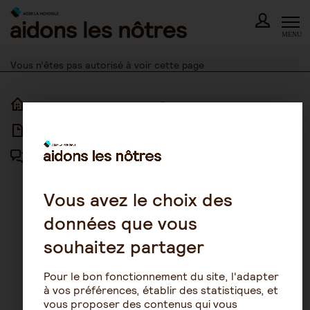
Skip
to
content
MENU
Vous n’êtes pas autorisé à voir cette page
ACCUEIL
ACCESSIBILITÉ
ARTICLES
NOUS CONTACTER
FORUM
MENTIONS LÉGALES
PLAN DU SITE
Vous avez le choix des
données que vous
CONDITIONS GÉNÉRALES
D’UTILISATION
souhaitez partager
POLITIQUE DE PROTECTION DES
DONNÉES
Pour le bon fonctionnement du site, l'adapter
GESTION DES COOKIES
à vos préférences, établir des statistiques, et
vous proposer des contenus qui vous