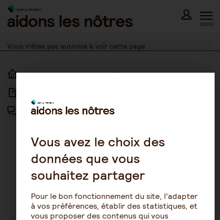
Skip
to
content
MENU
Vous n’êtes pas autorisé à voir cette page
ACCUEIL
ACCESSIBILITÉ
ARTICLES
NOUS CONTACTER
FORUM
MENTIONS LÉGALES
PLAN DU SITE
Vous avez le choix des
données que vous
CONDITIONS GÉNÉRALES
D’UTILISATION
souhaitez partager
POLITIQUE DE PROTECTION DES
DONNÉES
Pour le bon fonctionnement du site, l'adapter
GESTION DES COOKIES
à vos préférences, établir des statistiques, et
vous proposer des contenus qui vous