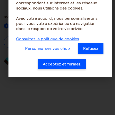
ACCESSIBILITÉ : NON
correspondent sur Internet et les réseaux
CONFORME
sociaux, nous utilisons des cookies.
NOUS SUIVRE
Avec votre accord, nous personnaliserons
pour vous votre expérience de navigation
Facebook
dans le respect de votre vie privée.
Consultez la politique de cookies
À propos
Se connecter / S'inscrire
Personnalisez vos choix
Refusez
Acceptez et fermez