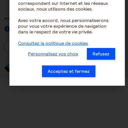
ACCESSIBILITÉ : NON
correspondent sur Internet et les réseaux
CONFORME
sociaux, nous utilisons des cookies.
NOUS SUIVRE
Avec votre accord, nous personnaliserons
pour vous votre expérience de navigation
Facebook
dans le respect de votre vie privée.
Consultez la politique de cookies
À propos
Se connecter / S'inscrire
Personnalisez vos choix
Refusez
Acceptez et fermez