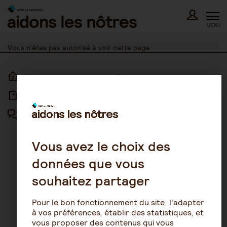
Skip
to
content
MENU
Vous n’êtes pas autorisé à voir cette page
ACCUEIL
ACCESSIBILITÉ
ARTICLES
NOUS CONTACTER
FORUM
MENTIONS LÉGALES
PLAN DU SITE
Vous avez le choix des
données que vous
CONDITIONS GÉNÉRALES
D’UTILISATION
souhaitez partager
POLITIQUE DE PROTECTION DES
DONNÉES
Pour le bon fonctionnement du site, l'adapter
GESTION DES COOKIES
à vos préférences, établir des statistiques, et
vous proposer des contenus qui vous