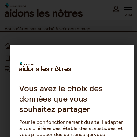
Skip
to
content
MENU
Vous n’êtes pas autorisé à voir cette page
ACCUEIL
ACCESSIBILITÉ
ARTICLES
NOUS CONTACTER
FORUM
MENTIONS LÉGALES
PLAN DU SITE
Vous avez le choix des
données que vous
CONDITIONS GÉNÉRALES
D’UTILISATION
souhaitez partager
POLITIQUE DE PROTECTION DES
DONNÉES
Pour le bon fonctionnement du site, l'adapter
GESTION DES COOKIES
à vos préférences, établir des statistiques, et
vous proposer des contenus qui vous