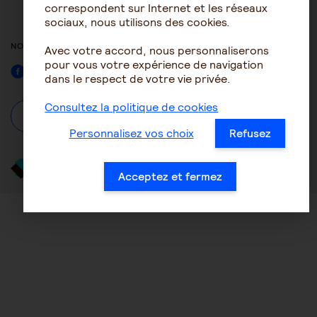
ACCESSIBILITÉ : NON
correspondent sur Internet et les réseaux
CONFORME
sociaux, nous utilisons des cookies.
NOUS SUIVRE
Avec votre accord, nous personnaliserons
pour vous votre expérience de navigation
Facebook
dans le respect de votre vie privée.
Consultez la politique de cookies
À propos
Se connecter / S'inscrire
Personnalisez vos choix
Refusez
Acceptez et fermez