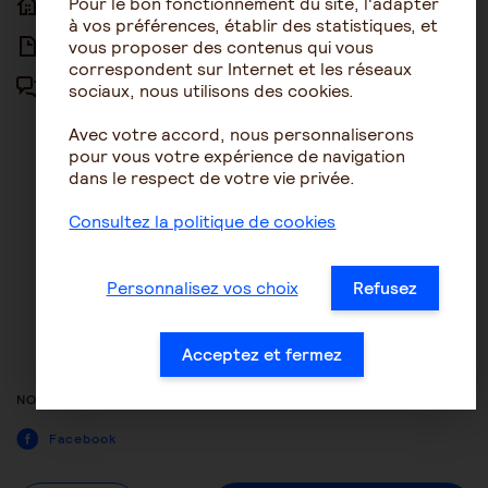
Pour le bon fonctionnement du site, l'adapter
ACCUEIL
ACCESSIBILITÉ
à vos préférences, établir des statistiques, et
vous proposer des contenus qui vous
ARTICLES
NOUS CONTACTER
correspondent sur Internet et les réseaux
sociaux, nous utilisons des cookies.
FORUM
MENTIONS LÉGALES
Avec votre accord, nous personnaliserons
PLAN DU SITE
pour vous votre expérience de navigation
dans le respect de votre vie privée.
CONDITIONS GÉNÉRALES
D’UTILISATION
Consultez la politique de cookies
POLITIQUE DE PROTECTION DES
DONNÉES
Personnalisez vos choix
Refusez
GESTION DES COOKIES
ACCESSIBILITÉ : NON
Acceptez et fermez
CONFORME
NOUS SUIVRE
Facebook