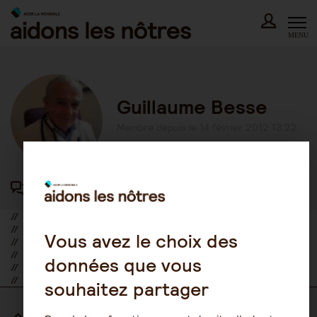
Skip
to
content
MENU
Guillaume Besse
Membre depuis le 14 février 2012 13:22
44 participations au forum
//
//
Vous avez le choix des
//
//
données que vous
//
//
souhaitez partager