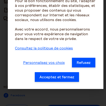
Pour le bon fonctionnement du site, l'adapter
ACCUEIL
ACCESSIBILITÉ
à vos préférences, établir des statistiques, et
vous proposer des contenus qui vous
ARTICLES
NOUS CONTACTER
correspondent sur Internet et les réseaux
sociaux, nous utilisons des cookies.
FORUM
MENTIONS LÉGALES
Avec votre accord, nous personnaliserons
PLAN DU SITE
pour vous votre expérience de navigation
dans le respect de votre vie privée.
CONDITIONS GÉNÉRALES
D’UTILISATION
Consultez la politique de cookies
POLITIQUE DE PROTECTION DES
DONNÉES
Personnalisez vos choix
Refusez
GESTION DES COOKIES
ACCESSIBILITÉ : NON
Acceptez et fermez
CONFORME
NOUS SUIVRE
Facebook