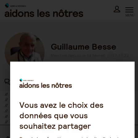
Skip
to
content
MENU
Guillaume Besse
Membre depuis le 14 février 2012 13:22
44 participations au forum
//
//
Vous avez le choix des
//
//
données que vous
//
//
souhaitez partager