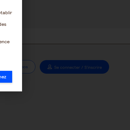
tablir
des
ience
À propos
Se connecter / S'inscrire
mez