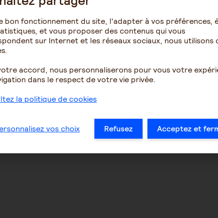
haitez partager
e bon fonctionnement du site, l'adapter à vos préférences, é
atistiques, et vous proposer des contenus qui vous
pondent sur Internet et les réseaux sociaux, nous utilisons 
s.
votre accord, nous personnaliserons pour vous votre expér
igation dans le respect de votre vie privée.
tez la politique de cookies
NOUS SUIVRE
Facebook
ersonnalisez vos choix
Refusez
Acceptez et fer