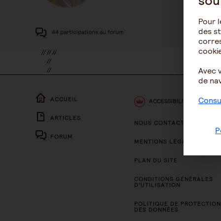
sou
Pour l
des st
44 participations au forum
corres
cookie
//
//
//
//
//
Avec 
//
de nav
Consul
ACCUEIL
ACCESSIBILITÉ
ARTICLES
NOUS CONTACTER
P
FORUM
MENTIONS LÉGALES
PLAN DU SITE
CONDITIONS GÉNÉRALES
D’UTILISATION
POLITIQUE DE PROTECTION
DES DONNÉES