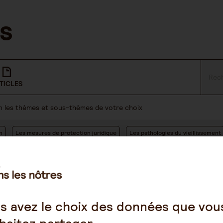
TICLES
lon les thèmes et sous-thèmes de votre choix
n
Les mesures de protection juridique
Les pathologies du vieillissement
s avez le choix des données que vou
13:22