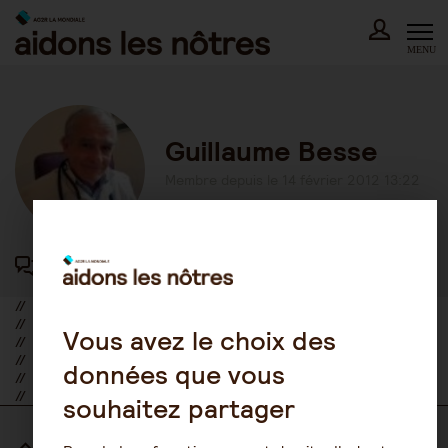
Skip
to
content
MENU
Guillaume Besse
Membre depuis le 14 février 2012 13:22
44 participations au forum
//
//
Vous avez le choix des
//
//
données que vous
//
//
souhaitez partager