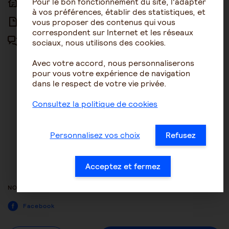
Pour le bon fonctionnement du site, l'adapter
ACCUEIL
ACCESSIBILITÉ
à vos préférences, établir des statistiques, et
vous proposer des contenus qui vous
ARTICLES
NOUS CONTACTER
correspondent sur Internet et les réseaux
sociaux, nous utilisons des cookies.
FORUM
MENTIONS LÉGALES
Avec votre accord, nous personnaliserons
PLAN DU SITE
pour vous votre expérience de navigation
dans le respect de votre vie privée.
CONDITIONS GÉNÉRALES
D’UTILISATION
Consultez la politique de cookies
POLITIQUE DE PROTECTION DES
DONNÉES
Personnalisez vos choix
Refusez
GESTION DES COOKIES
ACCESSIBILITÉ : NON
Acceptez et fermez
CONFORME
NOUS SUIVRE
Facebook