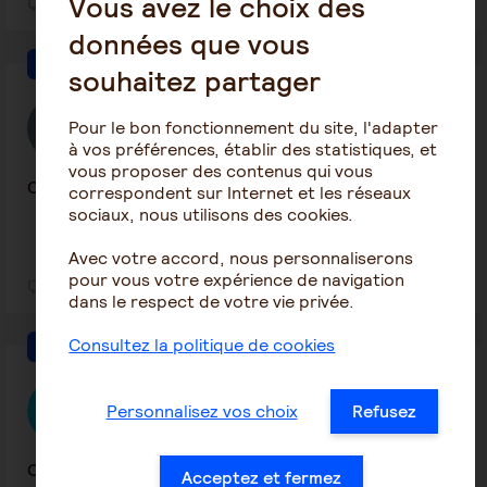
Vous avez le choix des
1
15
données que vous
Le rôle de l'aidant
souhaitez partager
Anissa
Pour le bon fonctionnement du site, l'adapter
13 juillet 2026 21:29
à vos préférences, établir des statistiques, et
vous proposer des contenus qui vous
Coma anoxie non repondant
correspondent sur Internet et les réseaux
sociaux, nous utilisons des cookies.
Avec votre accord, nous personnaliserons
pour vous votre expérience de navigation
2
21
dans le respect de votre vie privée.
Consultez la politique de cookies
Le rôle de l'aidant
Mapi90
Personnalisez vos choix
Refusez
3 août 2026 13:26
On ne sait plus trop quoi faire (assez long)...
Acceptez et fermez