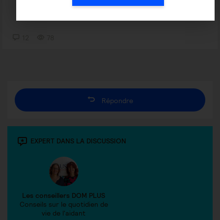
12
78
Répondre
EXPERT DANS LA DISCUSSION
Les conseillers DOM PLUS
Conseils sur le quotidien de
vie de l'aidant