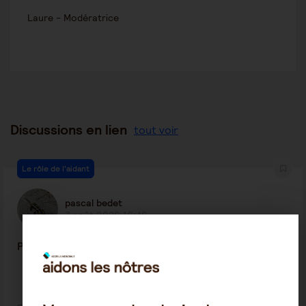
Laure - Modératrice
Discussions en lien
tout voir
Le rôle de l'aidant
pascal bedet
7 août 2026 16:46
Payement ephad