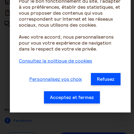
Pour le bon fonctionnement du site, l'adapter
ACCUEIL
ACCESSIBILITÉ
à vos préférences, établir des statistiques, et
vous proposer des contenus qui vous
ARTICLES
NOUS CONTACTER
correspondent sur Internet et les réseaux
sociaux, nous utilisons des cookies.
FORUM
MENTIONS LÉGALES
Avec votre accord, nous personnaliserons
PLAN DU SITE
pour vous votre expérience de navigation
dans le respect de votre vie privée.
CONDITIONS GÉNÉRALES
D’UTILISATION
Consultez la politique de cookies
POLITIQUE DE PROTECTION DES
DONNÉES
Personnalisez vos choix
Refusez
GESTION DES COOKIES
ACCESSIBILITÉ : NON
Acceptez et fermez
CONFORME
NOUS SUIVRE
Facebook