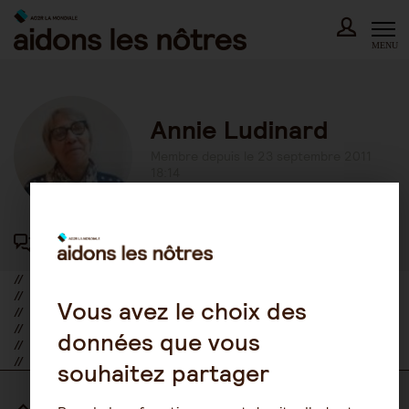
Skip
to
content
MENU
Annie Ludinard
Membre depuis le 23 septembre 2011
18:14
417 participations au forum
//
//
Vous avez le choix des
//
//
données que vous
//
//
souhaitez partager