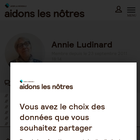
Skip
to
content
MENU
Annie Ludinard
Membre depuis le 23 septembre 2011
18:14
417 participations au forum
//
//
Vous avez le choix des
//
//
données que vous
//
//
souhaitez partager