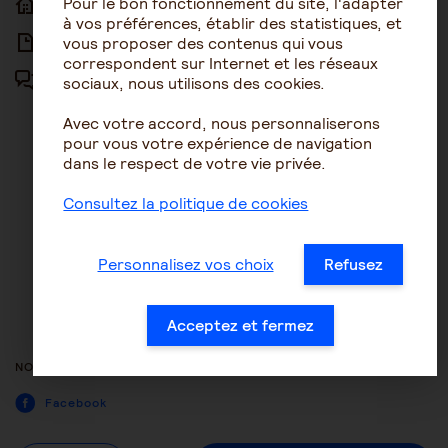
Pour le bon fonctionnement du site, l'adapter
ACCUEIL
ACCESSIBILITÉ
à vos préférences, établir des statistiques, et
vous proposer des contenus qui vous
ARTICLES
NOUS CONTACTER
correspondent sur Internet et les réseaux
sociaux, nous utilisons des cookies.
FORUM
MENTIONS LÉGALES
Avec votre accord, nous personnaliserons
PLAN DU SITE
pour vous votre expérience de navigation
dans le respect de votre vie privée.
CONDITIONS GÉNÉRALES
D’UTILISATION
Consultez la politique de cookies
POLITIQUE DE PROTECTION DES
DONNÉES
Personnalisez vos choix
Refusez
GESTION DES COOKIES
ACCESSIBILITÉ : NON
Acceptez et fermez
CONFORME
NOUS SUIVRE
Facebook