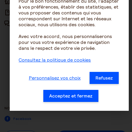
Pour le bon fonctionnement du site, l'adapter
ACCUEIL
ACCESSIBILITÉ
à vos préférences, établir des statistiques, et
vous proposer des contenus qui vous
ARTICLES
NOUS CONTACTER
correspondent sur Internet et les réseaux
sociaux, nous utilisons des cookies.
FORUM
MENTIONS LÉGALES
Avec votre accord, nous personnaliserons
PLAN DU SITE
pour vous votre expérience de navigation
dans le respect de votre vie privée.
CONDITIONS GÉNÉRALES
D’UTILISATION
Consultez la politique de cookies
POLITIQUE DE PROTECTION DES
DONNÉES
Personnalisez vos choix
Refusez
GESTION DES COOKIES
ACCESSIBILITÉ : NON
Acceptez et fermez
CONFORME
NOUS SUIVRE
Facebook