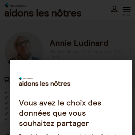
Skip
to
content
MENU
Annie Ludinard
Membre depuis le 23 septembre 2011
18:14
417 participations au forum
//
//
Vous avez le choix des
//
//
données que vous
//
//
souhaitez partager