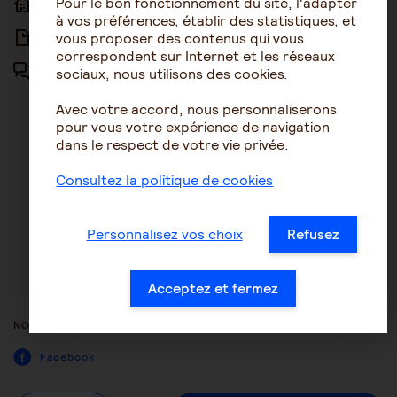
Pour le bon fonctionnement du site, l'adapter
ACCUEIL
ACCESSIBILITÉ
à vos préférences, établir des statistiques, et
vous proposer des contenus qui vous
ARTICLES
NOUS CONTACTER
correspondent sur Internet et les réseaux
sociaux, nous utilisons des cookies.
FORUM
MENTIONS LÉGALES
Avec votre accord, nous personnaliserons
PLAN DU SITE
pour vous votre expérience de navigation
dans le respect de votre vie privée.
CONDITIONS GÉNÉRALES
D’UTILISATION
Consultez la politique de cookies
POLITIQUE DE PROTECTION DES
DONNÉES
Personnalisez vos choix
Refusez
GESTION DES COOKIES
ACCESSIBILITÉ : NON
Acceptez et fermez
CONFORME
NOUS SUIVRE
Facebook