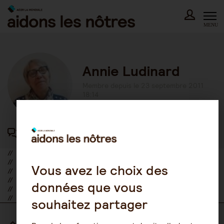
Skip
to
content
MENU
Annie Ludinard
Membre depuis le 23 septembre 2011
18:14
417 participations au forum
//
//
Vous avez le choix des
//
//
données que vous
//
//
souhaitez partager