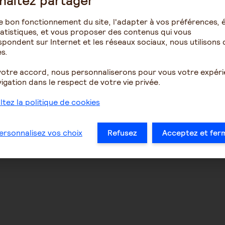
haitez partager
e bon fonctionnement du site, l'adapter à vos préférences, é
atistiques, et vous proposer des contenus qui vous
pondent sur Internet et les réseaux sociaux, nous utilisons 
s.
votre accord, nous personnaliserons pour vous votre expér
igation dans le respect de votre vie privée.
tez la politique de cookies
NOUS SUIVRE
Facebook
ersonnalisez vos choix
Refusez
Acceptez et fer