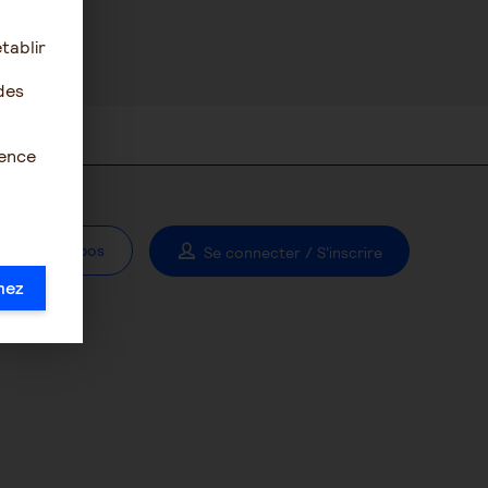
tablir
des
ience
À propos
Se connecter / S'inscrire
mez