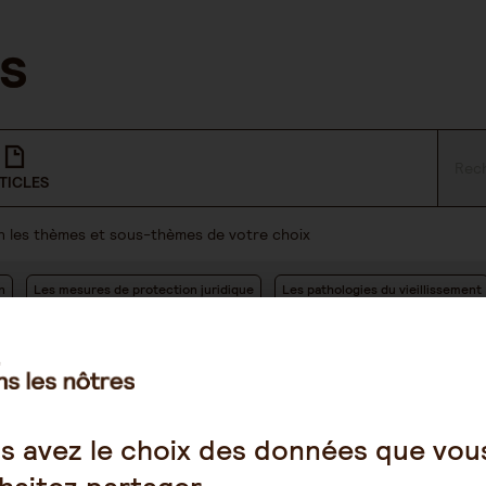
TICLES
lon les thèmes et sous-thèmes de votre choix
n
Les mesures de protection juridique
Les pathologies du vieillissement
s avez le choix des données que vou
11 18:14