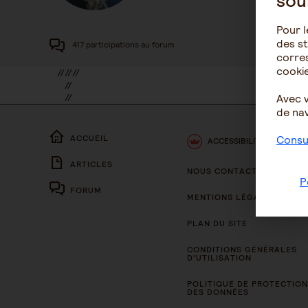
sou
Pour l
des st
417 participations au forum
corres
cookie
//
//
//
//
//
Avec 
//
de nav
Consul
ACCUEIL
ACCESSIBILITÉ
ARTICLES
NOUS CONTACTER
P
FORUM
MENTIONS LÉGALES
PLAN DU SITE
CONDITIONS GÉNÉRALES
D’UTILISATION
POLITIQUE DE PROTECTION
DES DONNÉES