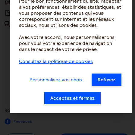
Pour le bon fonctionnement du site, l'adapter
ACCUEIL
ACCESSIBILITÉ
à vos préférences, établir des statistiques, et
vous proposer des contenus qui vous
ARTICLES
NOUS CONTACTER
correspondent sur Internet et les réseaux
sociaux, nous utilisons des cookies.
FORUM
MENTIONS LÉGALES
Avec votre accord, nous personnaliserons
PLAN DU SITE
pour vous votre expérience de navigation
dans le respect de votre vie privée.
CONDITIONS GÉNÉRALES
D’UTILISATION
Consultez la politique de cookies
POLITIQUE DE PROTECTION DES
DONNÉES
Personnalisez vos choix
Refusez
GESTION DES COOKIES
ACCESSIBILITÉ : NON
Acceptez et fermez
CONFORME
NOUS SUIVRE
Facebook