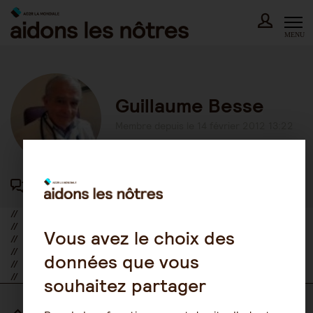
Skip
to
content
MENU
Guillaume Besse
Membre depuis le 14 février 2012 13:22
44 participations au forum
//
//
Vous avez le choix des
//
//
données que vous
//
//
souhaitez partager