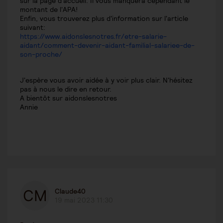
sur la page d'accueil. Il vous manquera cependant le
montant de l'APA!
Enfin, vous trouverez plus d'information sur l'article
suivant:
https://www.aidonslesnotres.fr/etre-salarie-
aidant/comment-devenir-aidant-familial-salariee-de-
son-proche/
J'espère vous avoir aidée à y voir plus clair. N'hésitez
pas à nous le dire en retour.
A bientôt sur aidonslesnotres
Annie
Claude40
19 mai 2023 11:30