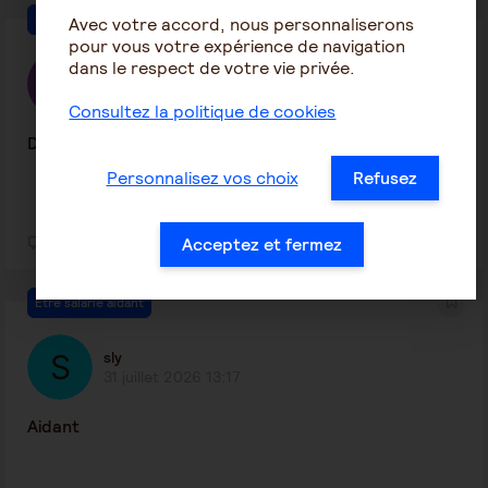
Être salarié aidant
Avec votre accord, nous personnaliserons
pour vous votre expérience de navigation
dans le respect de votre vie privée.
Zaara Najla
7 août 2026 19:05
Consultez la politique de cookies
Déclaration aidant
Personnalisez vos choix
Refusez
Acceptez et fermez
4
33
Être salarié aidant
sly
31 juillet 2026 13:17
Aidant