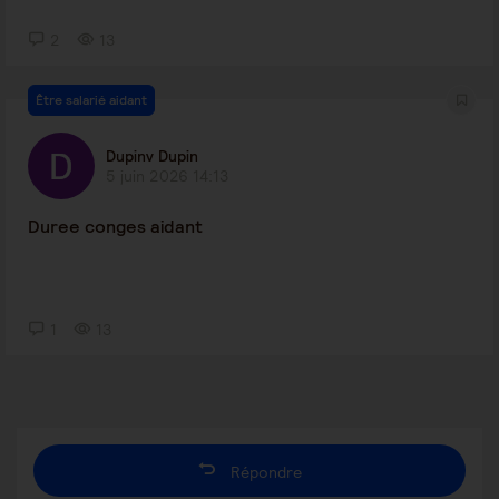
2
13
Être salarié aidant
Dupinv Dupin
5 juin 2026 14:13
Duree conges aidant
1
13
Répondre