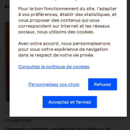
Articles en lien
Pour le bon fonctionnement du site, l'adapter
à vos préférences, établir des statistiques, et
vous proposer des contenus qui vous
Les mesures de protection juridique
Tutelle-Curatelle
correspondent sur Internet et les réseaux
sociaux, nous utilisons des cookies.
Avec votre accord, nous personnaliserons
pour vous votre expérience de navigation
dans le respect de votre vie privée.
Consultez la politique de cookies
Personnalisez vos choix
Refusez
Acceptez et fermez
27 juillet 2026
Comment contester une décision de tutelle ou de