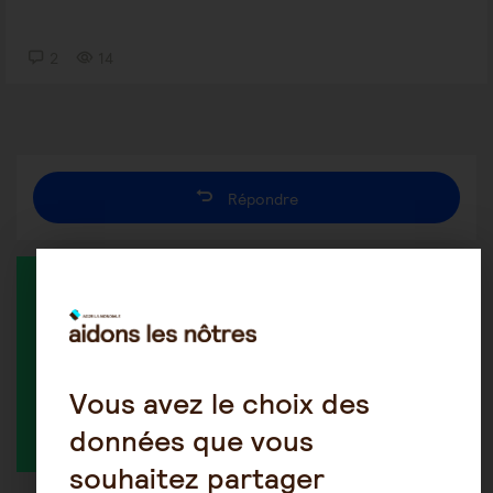
2
14
Répondre
MEMBRE ACTIF DANS LA DISCUSSION
Vous avez le choix des
Seb26
données que vous
souhaitez partager