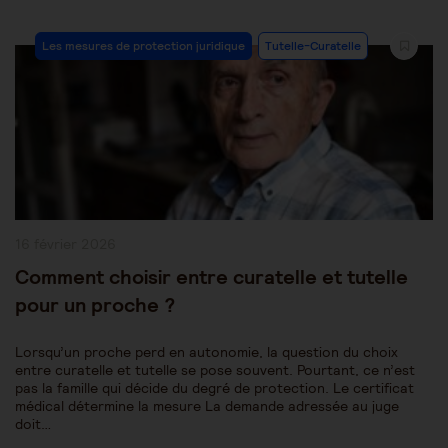
Post
Les mesures de protection juridique
Tutelle-Curatelle
Category:
Publication
16 février 2026
publiée :
Comment choisir entre curatelle et tutelle
pour un proche ?
Lorsqu’un proche perd en autonomie, la question du choix
entre curatelle et tutelle se pose souvent. Pourtant, ce n’est
pas la famille qui décide du degré de protection. Le certificat
médical détermine la mesure La demande adressée au juge
doit…