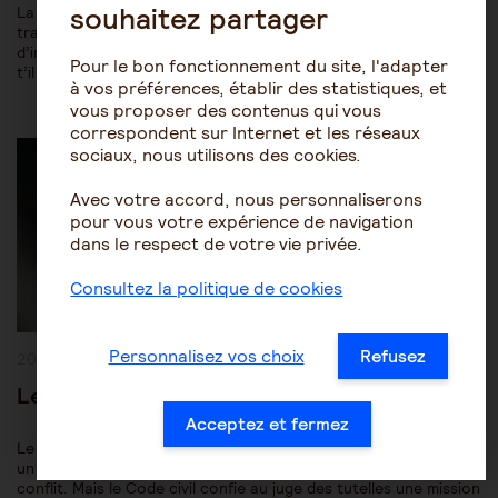
souhaitez partager
La personne protégée est prise en charge par le médecin
traitant, parfois un spécialiste et tout un environnement
d’infirmiers, de kinésithérapeutes, d’orthophonistes. Le juge a-
Pour le bon fonctionnement du site, l'adapter
t’il pour mission de…
à vos préférences, établir des statistiques, et
vous proposer des contenus qui vous
correspondent sur Internet et les réseaux
Post
Les mesures de protection juridique
Tutelle-Curatelle
Category:
sociaux, nous utilisons des cookies.
Avec votre accord, nous personnaliserons
pour vous votre expérience de navigation
dans le respect de votre vie privée.
Consultez la politique de cookies
Personnalisez vos choix
Refusez
Publication
20 août 2018
publiée :
Le rôle du juge des tutelles
Acceptez et fermez
Le juge des tutelles, comme tous les magistrats, adapte la loi à
un cas particulier. Il rend des décisions pour trancher un
conflit. Mais le Code civil confie au juge des tutelles une mission