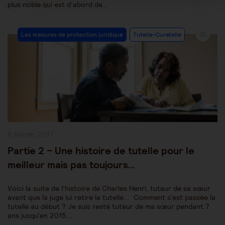
plus noble qui est d’abord de…
Post
Les mesures de protection juridique
Tutelle-Curatelle
Category:
Publication
6 février 2017
publiée :
Partie 2 – Une histoire de tutelle pour le
meilleur mais pas toujours…
Voici la suite de l’histoire de Charles Henri, tuteur de sa sœur
avant que la juge lui retire la tutelle... Comment s'est passée la
tutelle au début ? Je suis resté tuteur de ma sœur pendant 7
ans jusqu’en 2015.…