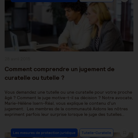
Category:
Publication
28 avril 2015
publiée :
Comment comprendre un jugement de
curatelle ou tutelle ?
Vous demandez une tutelle ou une curatelle pour votre proche
âgé ? Comment le juge motive-t-il sa décision ? Notre avocate,
Marie-Hélène Isern-Réal, vous explique le contenu d’un
jugement. Les membres de la communauté Aidons les nôtres
expriment parfois leur surprise lorsque le juge des tutelles…
Post
Les mesures de protection juridique
Tutelle-Curatelle
Category: