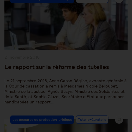
Category:
Publication
21 novembre 2018
publiée :
Le rapport sur la réforme des tutelles
Le 21 septembre 2018, Anne Caron Déglise, avocate générale à
la Cour de cassation a remis à Mesdames Nicole Belloubet,
Ministre de la Justice, Agnès Buzyn, Ministre des Solidarités et
de la Santé, et Sophie Cluzel, Secrétaire d’Etat aux personnes
handicapées un rapport…
Post
Les mesures de protection juridique
Tutelle-Curatelle
Category: