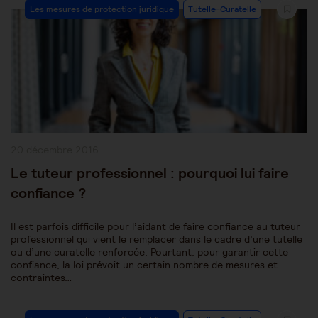
Post
Les mesures de protection juridique
Tutelle-Curatelle
Category:
Publication
20 décembre 2016
publiée :
Le tuteur professionnel : pourquoi lui faire
confiance ?
Il est parfois difficile pour l’aidant de faire confiance au tuteur
professionnel qui vient le remplacer dans le cadre d’une tutelle
ou d’une curatelle renforcée. Pourtant, pour garantir cette
confiance, la loi prévoit un certain nombre de mesures et
contraintes…
Post