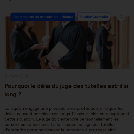
Post
Les mesures de protection juridique
Tutelle-Curatelle
Category:
Publication
2 mars 2026
publiée :
Pourquoi le délai du juge des tutelles est-il si
long ?
Lorsqu’on engage une procédure de protection juridique, les
délais peuvent sembler très longs. Plusieurs éléments expliquent
cette situation. Le juge doit entendre personnellement les
personnes concernées La loi impose au juge des tutelles
d’entendre personnellement la personne à protéger ainsi…