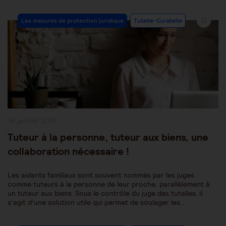
Post
Les mesures de protection juridique
Tutelle-Curatelle
Category:
Publication
16 janvier 2017
publiée :
Tuteur à la personne, tuteur aux biens, une
collaboration nécessaire !
Les aidants familiaux sont souvent nommés par les juges
comme tuteurs à la personne de leur proche, parallèlement à
un tuteur aux biens. Sous le contrôle du juge des tutelles, il
s’agit d’une solution utile qui permet de soulager les…