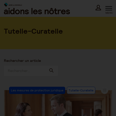
Skip
to
content
MENU
Tutelle-Curatelle
Rechercher un article
Post
Les mesures de protection juridique
Tutelle-Curatelle
Category: