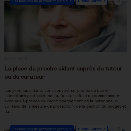
Les mesures de protection juridique
Tutelle-Curatelle
Category:
Publication
1 août 2016
publiée :
La place du proche aidant auprès du tuteur
ou du curateur
Les proches aidants sont souvent surpris de ce que le
mandataire professionnel ou familial refuse de communiquer
avec eux à propos de l’accompagnement de la personne, du
contenu de la mesure de protection, de la gestion du budget et
du…
Post
Les mesures de protection juridique
Tutelle-Curatelle