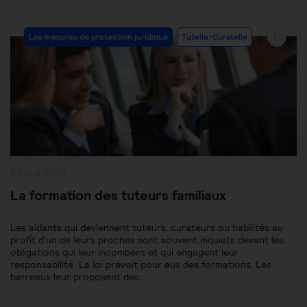
Post
Les mesures de protection juridique
Tutelle-Curatelle
Category:
Publication
20 mai 2019
publiée :
La formation des tuteurs familiaux
Les aidants qui deviennent tuteurs, curateurs ou habilités au
profit d'un de leurs proches sont souvent inquiets devant les
obligations qui leur incombent et qui engagent leur
responsabilité. La loi prévoit pour eux des formations. Les
barreaux leur proposent des…