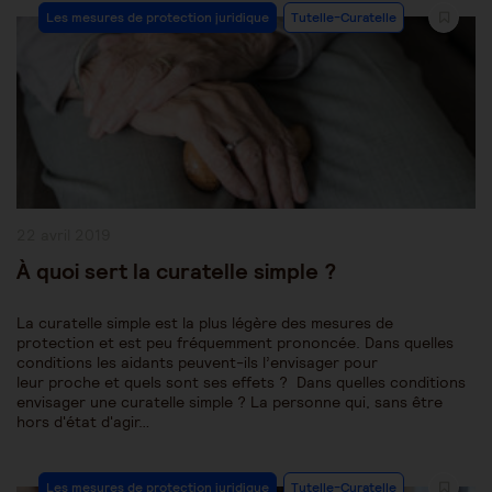
Post
Les mesures de protection juridique
Tutelle-Curatelle
Category:
Publication
22 avril 2019
publiée :
À quoi sert la curatelle simple ?
La curatelle simple est la plus légère des mesures de
protection et est peu fréquemment prononcée. Dans quelles
conditions les aidants peuvent-ils l’envisager pour
leur proche et quels sont ses effets ? Dans quelles conditions
envisager une curatelle simple ? La personne qui, sans être
hors d'état d'agir…
Post
Les mesures de protection juridique
Tutelle-Curatelle