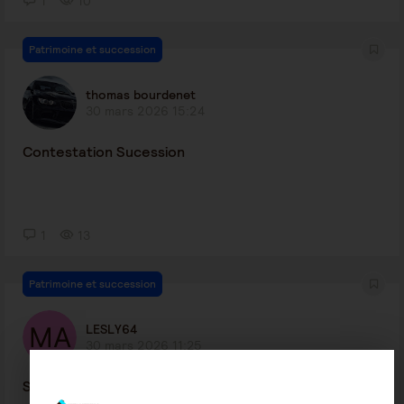
1
10
Patrimoine et succession
thomas bourdenet
30 mars 2026 15:24
Contestation Sucession
1
13
Patrimoine et succession
LESLY64
30 mars 2026 11:25
Succession