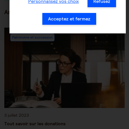
Personnalisez vos choix
Refusez
Articles en lien
Acceptez et fermez
Les mesures de protection juridique
Patrimoine et succession
3 juillet 2023
Tout savoir sur les donations