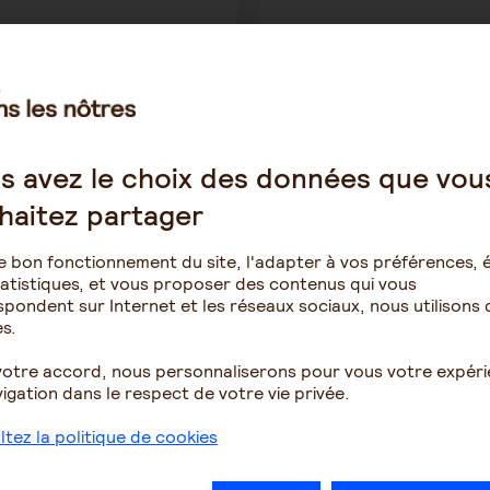
34
2
23
s avez le choix des données que vou
haitez partager
Post
e bon fonctionnement du site, l'adapter à vos préférences, é
dant
Être aidant
y:
Category:
atistiques, et vous proposer des contenus qui vous
 du temps pour soi
Prendre du temps pour soi
pondent sur Internet et les réseaux sociaux, nous utilisons 
s.
votre accord, nous personnaliserons pour vous votre expér
igation dans le respect de votre vie privée.
tez la politique de cookies
Publication
025
4 septembre 2023