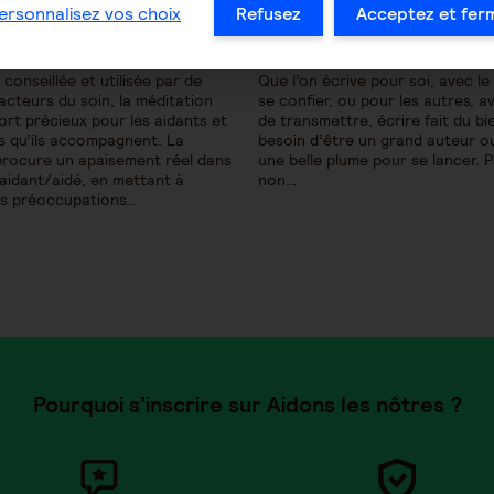
publiée :
ersonnalisez vos choix
Refusez
Acceptez et fer
 méditait ?
Écrire, ça fait du bien !
conseillée et utilisée par de
Que l’on écrive pour soi, avec le
cteurs du soin, la méditation
se confier, ou pour les autres, av
ort précieux pour les aidants et
de transmettre, écrire fait du bi
s qu’ils accompagnent. La
besoin d’être un grand auteur ou
procure un apaisement réel dans
une belle plume pour se lancer. 
 aidant/aidé, en mettant à
non…
es préoccupations…
Pourquoi s’inscrire sur Aidons les nôtres ?