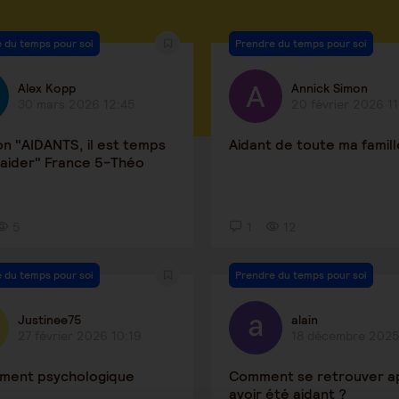
 du temps pour soi
Prendre du temps pour soi
Alex Kopp
Annick Simon
30 mars 2026 12:45
20 février 2026 11
on "AIDANTS, il est temps
Aidant de toute ma famill
 aider" France 5-Théo
5
1
12
 du temps pour soi
Prendre du temps pour soi
Justinee75
alain
27 février 2026 10:19
18 décembre 2025
ement psychologique
Comment se retrouver a
avoir été aidant ?