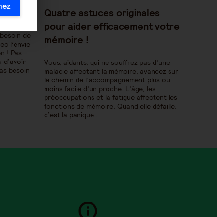
publiée :
mez
Quatre astuces originales
pour aider efficacement votre
 besoin de
mémoire !
ec l’envie
en ! Pas
 d’avoir
Vous, aidants, qui ne souffrez pas d’une
Pas besoin
maladie affectant la mémoire, avancez sur
le chemin de l’accompagnement plus ou
moins facile d’un proche. L’âge, les
préoccupations et la fatigue affectent les
fonctions de mémoire. Quand elle défaille,
c’est la panique…