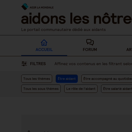
Skip
to
content
Le portail communautaire dédié aux aidants
ACCUEIL
FORUM
AR
FILTRES
Affinez vos contenus en les filtrant se
Tous les thèmes
Être aidant
Être accompagné au quotidie
Tous les sous thèmes
Le rôle de l'aidant
Être salarié aidan