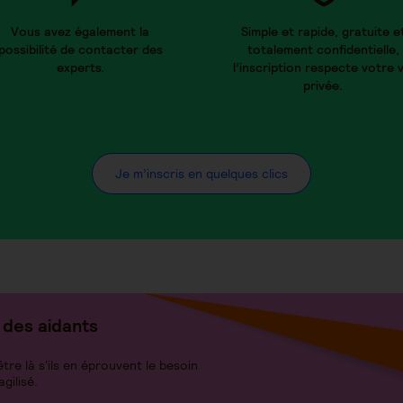
Vous avez également la
Simple et rapide, gratuite e
possibilité de contacter des
totalement confidentielle,
experts.
l’inscription respecte votre v
privée.
Je m’inscris en quelques clics
des aidants
re là s'ils en éprouvent le besoin
agilisé.