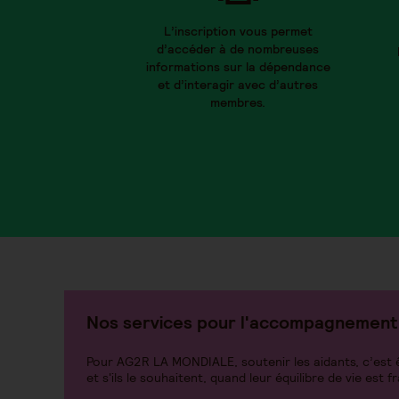
L’inscription vous permet
d’accéder à de nombreuses
informations sur la dépendance
et d’interagir avec d’autres
membres.
Nos services pour l'accompagnement 
Pour AG2R LA MONDIALE, soutenir les aidants, c’est êt
et s'ils le souhaitent, quand leur équilibre de vie est fr