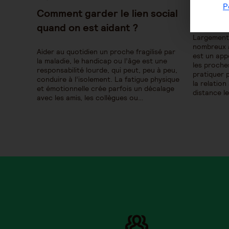
publiée :
publiée :
P
Comment garder le lien social
Et si on
quand on est aidant ?
Largement 
nombreux a
Aider au quotidien un proche fragilisé par
est un app
la maladie, le handicap ou l’âge est une
les proche
responsabilité lourde, qui peut, peu à peu,
pratiquer 
conduire à l’isolement. La fatigue physique
la relation
et émotionnelle crée parfois un décalage
distance l
avec les amis, les collègues ou…