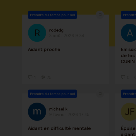
Prendre du temps pour soi
Prendre
rodedg
3 août 2026 9:34
Aidant proche
Emissi
de les
CURIN
1
25
0
Prendre du temps pour soi
Prendre
michael k
9 février 2026 17:45
Aidant en difficulté mentale
Épuis
aidant