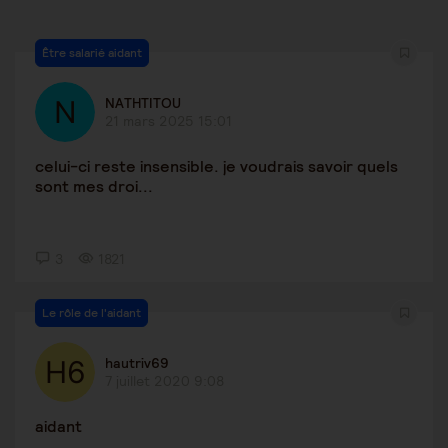
Être salarié aidant
NATHTITOU
21 mars 2025 15:01
celui-ci reste insensible. je voudrais savoir quels
sont mes droi...
3
1821
Le rôle de l'aidant
hautriv69
7 juillet 2020 9:08
aidant