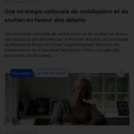
Publication
16 décembre 2019
publiée :
Une stratégie nationale de mobilisation et de
soutien en faveur des aidants
Une stratégie nationale de mobilisation et de soutien en faveur
des aidants a été dévoilée par le Premier ministre, accompagné
de Mesdames Buzyn et Cluzel, respectivement Ministre des
Solidarités et de la Santé et Secrétaire d’Etat chargée des
personnes handicapées.…
Post
Être aidant
Le rôle de l'aidant
Category:
Publication
12 octobre 2019