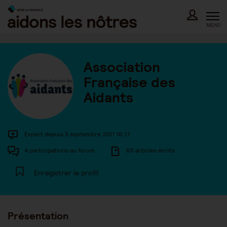
Skip
to
content
MENU
Association
Française des
Aidants
Expert depuis 5 septembre 2011 16:17
4 participations au forum
65 articles écrits
Enregistrer le profil
Présentation