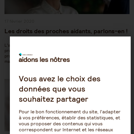
Publication
17 février 2020
publiée :
Les droits des proches aidants, parlons-en !
L’annonce de la stratégie de mobilisation et de soutien des
proches aidants 2020-2022 a remis sous les feux des
projecteurs la question de leurs droits. Une question essentielle
mais à regarder de près pour ne pas s’y tromper ! Droits…
Vous avez le choix des
Post
Être aidant
Le rôle de l'aidant
Category:
données que vous
souhaitez partager
Pour le bon fonctionnement du site, l'adapter
à vos préférences, établir des statistiques, et
vous proposer des contenus qui vous
correspondent sur Internet et les réseaux