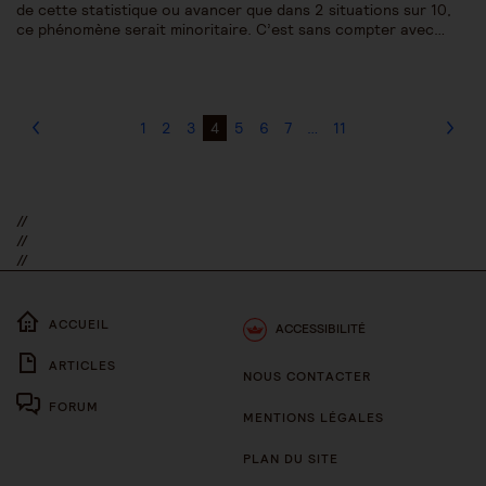
de cette statistique ou avancer que dans 2 situations sur 10,
ce phénomène serait minoritaire. C’est sans compter avec…
1
2
3
4
5
6
7
…
11
//
//
//
ACCUEIL
ACCESSIBILITÉ
ARTICLES
NOUS CONTACTER
FORUM
MENTIONS LÉGALES
PLAN DU SITE