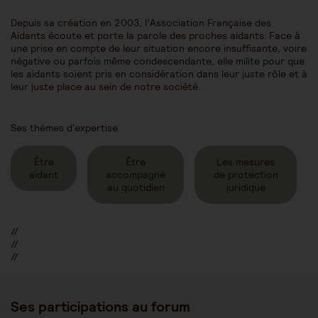
Depuis sa création en 2003, l’Association Française des
Aidants écoute et porte la parole des proches aidants. Face à
une prise en compte de leur situation encore insuffisante, voire
négative ou parfois même condescendante, elle milite pour que
les aidants soient pris en considération dans leur juste rôle et à
leur juste place au sein de notre société.
Ses thèmes d'expertise
Être
Être
Les mesures
aidant
accompagné
de protection
au quotidien
juridique
//
//
//
Ses participations au forum