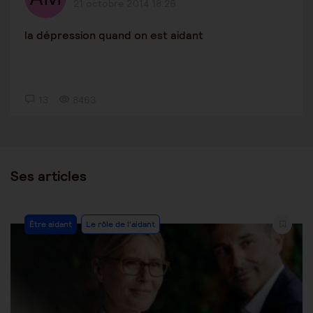
21 octobre 2014 18:26
la dépression quand on est aidant
13
8463
Ses articles
Post
Être aidant
Le rôle de l'aidant
Category: