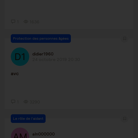
1
1636
Protection des personnes âgées
didier1960
24 octobre 2019 20:30
avc
1
3290
Le rôle de l'aidant
aln000000