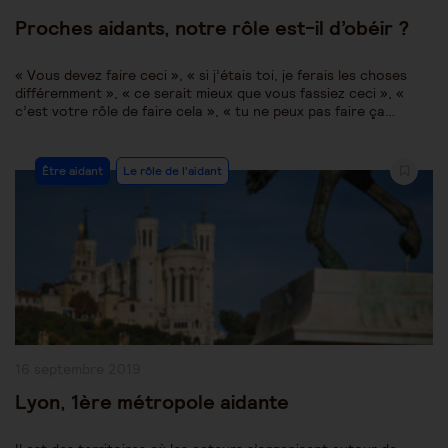
publiée :
Proches aidants, notre rôle est-il d’obéir ?
« Vous devez faire ceci », « si j’étais toi, je ferais les choses
différemment », « ce serait mieux que vous fassiez ceci », «
c’est votre rôle de faire cela », « tu ne peux pas faire ça…
Post
Être aidant
Le rôle de l'aidant
Category:
Publication
16 septembre 2019
publiée :
Lyon, 1ère métropole aidante