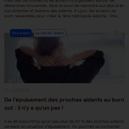
Il est des territoires où les acteurs s’organisent autour de
démarches innovantes, dans le souci de répondre aux plus près
aux attentes et besoins des aidants. A Lyon, les acteurs se
sont rassemblés pour créer la 1ère métropole aidante. Une…
Post
Être aidant
Le rôle de l'aidant
Category:
Publication
12 août 2019
publiée :
De l’épuisement des proches aidants au burn
out : il n’y a qu’un pas !
Il se dit aujourd’hui qu’un peu plus de 20 % des proches aidants
seraient en situation d’épuisement. On pourrait se contenter