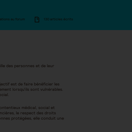
ations au forum
130 articles écrits
ille des personnes et de leur
tif est de faire bénéficier les
rement lorsqu’ils sont vulnérables.
cial.
contentieux médical, social et
ancières, le respect des droits
onnes protégées, elle conduit une