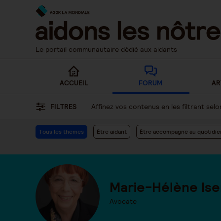
Skip
to
content
Le portail communautaire dédié aux aidants
ACCUEIL
FORUM
AR
FILTRES
Affinez vos contenus en les filtrant se
Tous les thèmes
Être aidant
Être accompagné au quotidie
Marie-Hélène Ise
Avocate