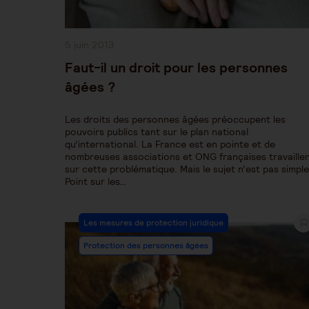
Publication
5 juin 2013
publiée :
Faut-il un droit pour les personnes
âgées ?
Les droits des personnes âgées préoccupent les
pouvoirs publics tant sur le plan national
qu’international. La France est en pointe et de
nombreuses associations et ONG françaises travaille
sur cette problématique. Mais le sujet n’est pas simple
Point sur les…
Post
Les mesures de protection juridique
Category:
Protection des personnes âgées