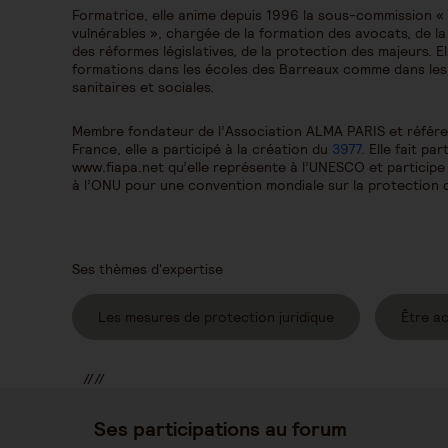
Formatrice, elle anime depuis 1996 la sous-commission «
vulnérables », chargée de la formation des avocats, de la
des réformes législatives, de la protection des majeurs. 
formations dans les écoles des Barreaux comme dans les a
sanitaires et sociales.
Membre fondateur de l’Association ALMA PARIS et référen
France, elle a participé à la création du
3977
. Elle fait pa
www.fiapa.net qu’elle représente à l’UNESCO et participe
à l’ONU pour une convention mondiale sur la protection
Ses thèmes d'expertise
Les mesures de protection juridique
Être a
//
//
//
Ses participations au forum