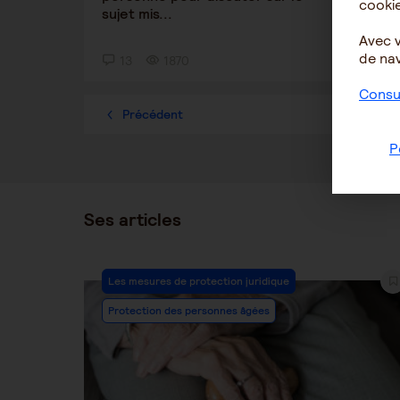
cookie
sujet mis...
Avec 
de nav
13
1870
1
Consul
Précédent
1
P
Ses articles
Post
Les mesures de protection juridique
Category:
Protection des personnes âgées