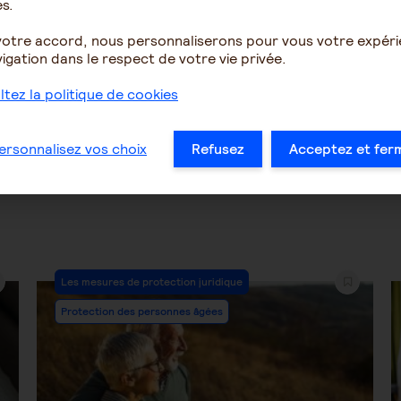
s.
votre accord, nous personnaliserons pour vous votre expér
igation dans le respect de votre vie privée.
4227
4
6654
tez la politique de cookies
…
39
40
41
42
43
44
45
…
ersonnalisez vos choix
Refusez
Acceptez et fer
Post
Les mesures de protection juridique
Category:
Protection des personnes âgées