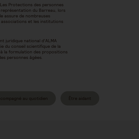
 Les Protections des personnes
 représentation du Barreau, lors
Elle assure de nombreuses
ssociations et les institutions
t juridique national d’ALMA
rtie du conseil scientifique de la
 à la formulation des propositions
 des personnes âgées.
ccompagné au quotidien
Être aidant