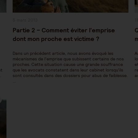
Publication
P
5 mars 2013
1
publiée :
pu
Partie 2 – Comment éviter l’emprise
Q
dont mon proche est victime ?
m
Dans un précédent article, nous avons évoqué les
A
mécanismes de l’emprise que subissent certains de nos
l
proches. Cette situation cause une grande souffrance
e
nt
que les avocats constatent dans leur cabinet lorsqu’ils
r
.
sont consultés dans des dossiers pour abus de faiblesse.
a
…