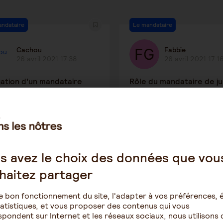
andataire
Le mandataire
Cachou
Fabbie
26 avril 2021 17:38
26 avril 2021 17:1
gation d’un mandataire
Rôle du mandataire de ju
6186
4
5831
s avez le choix des données que vou
ides financières
Procédures de protection juridi
haitez partager
Karine
M02
7 avril 2021 11:17
23 mars 2021 11:
e bon fonctionnement du site, l'adapter à vos préférences, é
atistiques, et vous proposer des contenus qui vous
en EHPAD - Déclaration IR
ROLE DE L'EHPAD - MISE
pondent sur Internet et les réseaux sociaux, nous utilisons 
TUTELLE