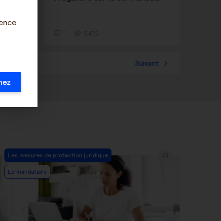
ience
1
5472
57
Suivant
mez
Post
Les mesures de protection juridique
Category:
Le mandataire