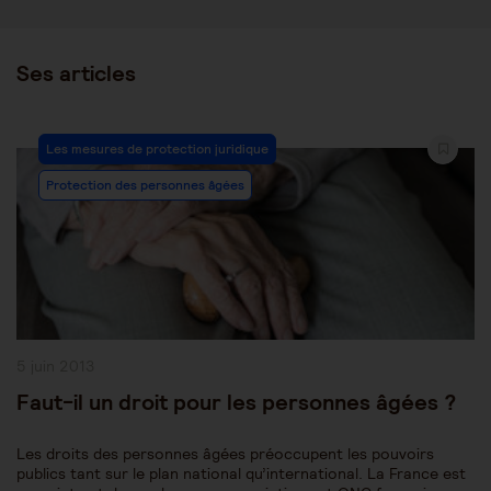
Ses articles
Post
Les mesures de protection juridique
Category:
Protection des personnes âgées
Publication
5 juin 2013
publiée :
Faut-il un droit pour les personnes âgées ?
Les droits des personnes âgées préoccupent les pouvoirs
publics tant sur le plan national qu’international. La France est