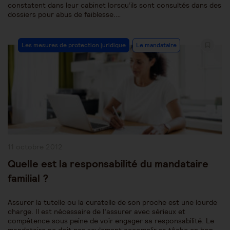
constatent dans leur cabinet lorsqu’ils sont consultés dans des
dossiers pour abus de faiblesse.…
Post
Les mesures de protection juridique
Le mandataire
Category:
Publication
11 octobre 2012
publiée :
Quelle est la responsabilité du mandataire
familial ?
Assurer la tutelle ou la curatelle de son proche est une lourde
charge. Il est nécessaire de l’assurer avec sérieux et
compétence sous peine de voir engager sa responsabilité. Le