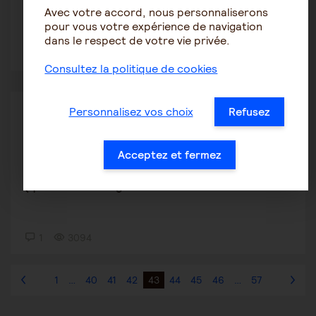
Avec votre accord, nous personnaliserons
pour vous votre expérience de navigation
dans le respect de votre vie privée.
1
1739
Consultez la politique de cookies
Procédures de protection juridique
Personnalisez vos choix
Refusez
JosephL
12 janvier 2021 11:43
Acceptez et fermez
Evaluer mon rôle d'aidant pour les parents
(questions sur la gest...
1
3094
1
…
40
41
42
43
44
45
46
…
57