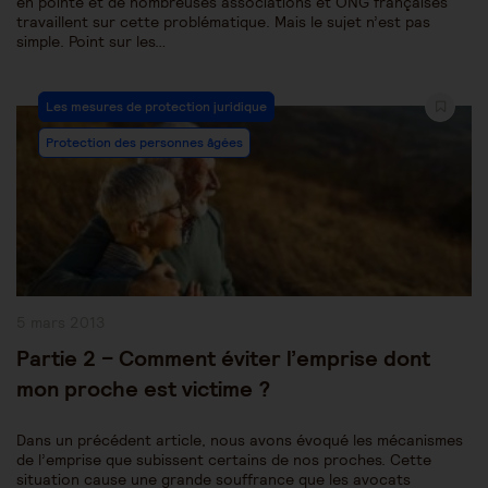
en pointe et de nombreuses associations et ONG françaises
travaillent sur cette problématique. Mais le sujet n’est pas
simple. Point sur les…
Post
Les mesures de protection juridique
Category:
Protection des personnes âgées
Publication
5 mars 2013
publiée :
Partie 2 – Comment éviter l’emprise dont
mon proche est victime ?
Dans un précédent article, nous avons évoqué les mécanismes
de l’emprise que subissent certains de nos proches. Cette
situation cause une grande souffrance que les avocats