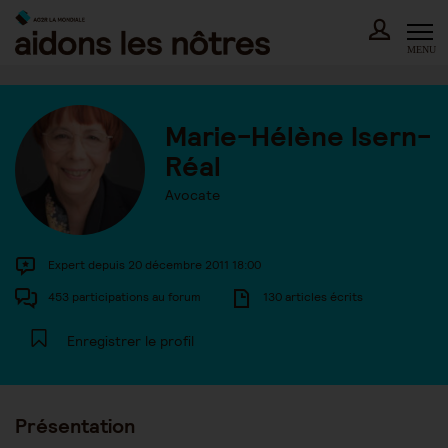
Skip
to
content
MENU
Marie-Hélène Isern-
Réal
Avocate
Expert depuis 20 décembre 2011 18:00
453 participations au forum
130 articles écrits
Enregistrer le profil
Présentation