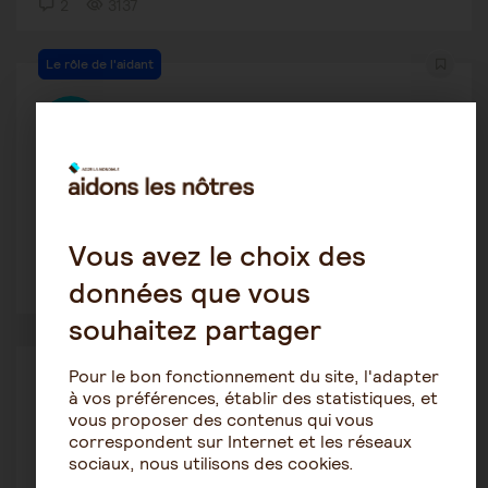
2
3137
Le rôle de l'aidant
Bruno B
23 janvier 2021 12:39
Une décision des soins palliatifs est elle
contestable par la fam...
Vous avez le choix des
données que vous
1
1556
souhaitez partager
Tutelle-Curatelle
Pour le bon fonctionnement du site, l'adapter
à vos préférences, établir des statistiques, et
Senga
vous proposer des contenus qui vous
20 janvier 2021 13:32
correspondent sur Internet et les réseaux
sociaux, nous utilisons des cookies.
Désignation du tuteur