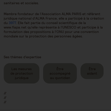
sanitaires et sociales.
Membre fondateur de l’Association ALMA PARIS et référent
juridique national d’ALMA France, elle a participé à la création
du
3977
. Elle fait partie du conseil scientifique de la
www.fiapa.net qu’elle représente à l’UNESCO et participe à la
formulation des propositions à l’ONU pour une convention
mondiale sur la protection des personnes âgées.
Ses thèmes d'expertise
Les mesures
Être
Être
de protection
accompagné
aidant
juridique
au quotidien
//
//
//