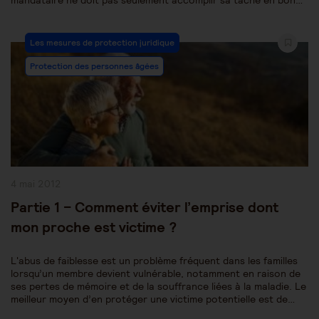
mandataire ne doit pas seulement accomplir sa tâche en bon…
Post
Les mesures de protection juridique
Category:
Protection des personnes âgées
Publication
4 mai 2012
publiée :
Partie 1 – Comment éviter l’emprise dont
mon proche est victime ?
L'abus de faiblesse est un problème fréquent dans les familles
lorsqu’un membre devient vulnérable, notamment en raison de
ses pertes de mémoire et de la souffrance liées à la maladie. Le
meilleur moyen d’en protéger une victime potentielle est de…