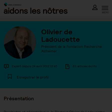
Skip
to
content
MENU
Olivier de
Ladoucette
Président de la Fondation Recherche
Alzheimer
Expert depuis 24 avril 2012 12:45
62 articles écrits
Enregistrer le profil
Présentation