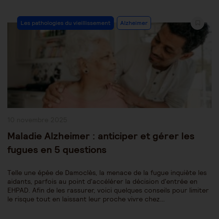
Post
Les pathologies du vieillissement
Alzheimer
Category:
Publication
10 novembre 2025
publiée :
Maladie Alzheimer : anticiper et gérer les
fugues en 5 questions
Telle une épée de Damoclès, la menace de la fugue inquiète les
aidants, parfois au point d'accélérer la décision d'entrée en
EHPAD. Afin de les rassurer, voici quelques conseils pour limiter
le risque tout en laissant leur proche vivre chez…