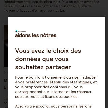
rebondissements, ces derniers mois. Plus ou moins avancées,
plusieurs pistes se dessinent et se croisent en quête de
moyens efficaces d'enrayer ce mal. En…
Post
Les pathologies du vieillissement
Alzheimer
Category:
Vous avez le choix des
données que vous
souhaitez partager
Publication
9 mars 2026
publiée :
Pour le bon fonctionnement du site, l'adapter
Maladie d’Alzheimer et sommeil : un cerveau
à vos préférences, établir des statistiques, et
bien reposé est un cerveau en bonne santé
vous proposer des contenus qui vous
correspondent sur Internet et les réseaux
sociaux, nous utilisons des cookies.
Les recherches tendent à établir un lien entre troubles du
sommeil et risque de déclin cognitif, encourageant à mettre en
Avec votre accord, nous personnaliserons
place dès le plus jeune âge une bonne hygiène de sommeil. Le