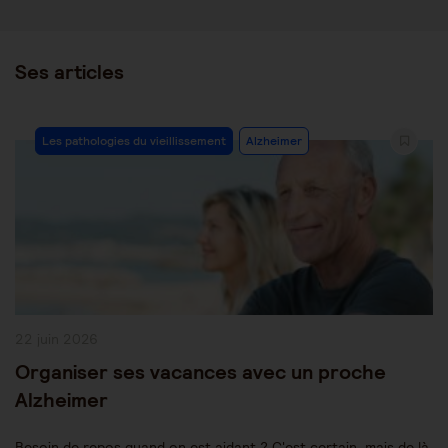
Ses articles
Post
Les pathologies du vieillissement
Alzheimer
Category:
Publication
22 juin 2026
publiée :
Organiser ses vacances avec un proche
Alzheimer
Besoin de repos quand on est aidant ? C'est certain, mais de là