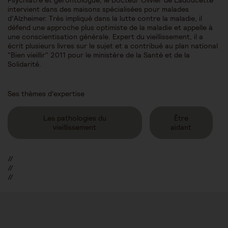
Psychiatre et gérontologue, le Docteur Olivier de Ladoucette
intervient dans des maisons spécialisées pour malades
d’Alzheimer. Très impliqué dans la lutte contre la maladie, il
défend une approche plus optimiste de la maladie et appelle à
une conscientisation générale. Expert du vieillissement, il a
écrit plusieurs livres sur le sujet et a contribué au plan national
"Bien vieillir" 2011 pour le ministère de la Santé et de la
Solidarité.
Ses thèmes d'expertise
Les pathologies du
Être
vieillissement
aidant
//
//
//