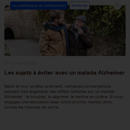
Post
Les pathologies du vieillissement
Alzheimer
Category:
Publication
27 octobre 2025
publiée :
Les sujets à éviter avec un malade Alzheimer
Selon le tour qu'elles prennent, certaines conversations
peuvent vite engendrer des effets néfastes sur un malade
Alzheimer : le troubler, le déprimer, le mettre en colère. Si vous
engagez une discussion avec votre proche, mettez donc
toutes les chances de votre…