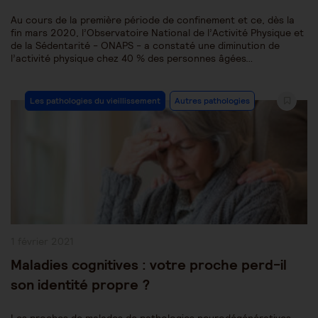
Au cours de la première période de confinement et ce, dès la
fin mars 2020, l’Observatoire National de l’Activité Physique et
de la Sédentarité - ONAPS - a constaté une diminution de
l’activité physique chez 40 % des personnes âgées…
Post
Les pathologies du vieillissement
Autres pathologies
Category:
Publication
1 février 2021
publiée :
Maladies cognitives : votre proche perd-il
son identité propre ?