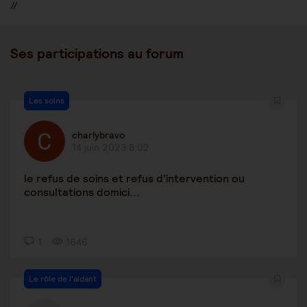
//
Ses participations au forum
Les soins
charlybravo
14 juin 2023 8:02
le refus de soins et refus d'intervention ou
consultations domici...
1
1646
Le rôle de l'aidant