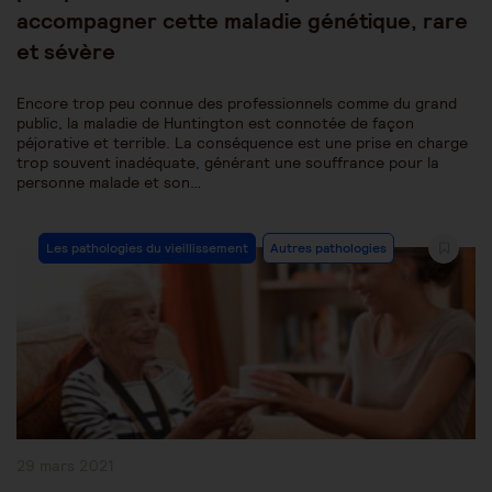
accompagner cette maladie génétique, rare
et sévère
Encore trop peu connue des professionnels comme du grand
public, la maladie de Huntington est connotée de façon
péjorative et terrible. La conséquence est une prise en charge
trop souvent inadéquate, générant une souffrance pour la
personne malade et son…
Post
Les pathologies du vieillissement
Autres pathologies
Category:
Publication
29 mars 2021
publiée :