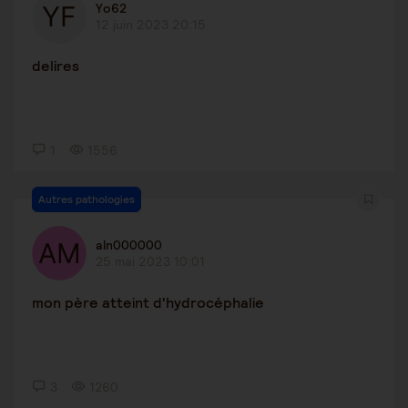
Yo62
12 juin 2023 20:15
delires
1
1556
Autres pathologies
aln000000
25 mai 2023 10:01
mon père atteint d'hydrocéphalie
3
1260