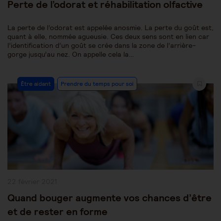
Perte de l’odorat et réhabilitation olfactive
La perte de l’odorat est appelée anosmie. La perte du goût est,
quant à elle, nommée agueusie. Ces deux sens sont en lien car
l’identification d’un goût se crée dans la zone de l’arrière-
gorge jusqu’au nez. On appelle cela la…
Post
Être aidant
Prendre du temps pour soi
Category:
Publication
22 février 2021
publiée :
Quand bouger augmente vos chances d’être
et de rester en forme