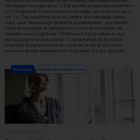
Les proches de malades de pathologies neurodégénératives
témoignent souvent ainsi : « Elle semble ne plus se connaître » ;
« S’il m’apparaît à moi comme un étranger, sait-il encore qui il
est ? ». Ces questions sont au centre d’un véritable crève-
cœur pour l’entourage familial et professionnel : que devient
l’être et comment se perçoit-il au cours de l’évolution de
maladies neurocognitives ? S’efface-t-il à lui-même et aux
autres jusqu’à ne plus exister ? L’exploration de la notion
d’identité d’une personne au cours de sa vie et lors de la
survenue de ces maladies vont nous aider à y voir plus clair.
Post
Être aidant
Prendre du temps pour soi
Category:
Publication
3 décembre 2020
publiée :