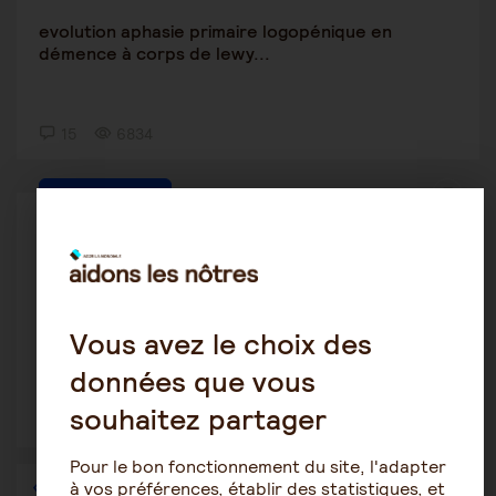
evolution aphasie primaire logopénique en
démence à corps de lewy...
15
6834
Autres pathologies
isaflo
12 avril 2023 19:29
Centre anti douleur, aide psychologique, en quoi
Vous avez le choix des
tout çà consiste...
données que vous
souhaitez partager
8
7647
Pour le bon fonctionnement du site, l'adapter
à vos préférences, établir des statistiques, et
1
…
19
20
21
22
23
24
25
…
36