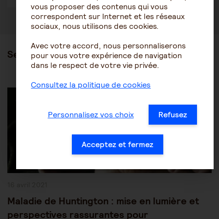
vous proposer des contenus qui vous
correspondent sur Internet et les réseaux
sociaux, nous utilisons des cookies.
Avec votre accord, nous personnaliserons
Ses articles
pour vous votre expérience de navigation
dans le respect de votre vie privée.
Consultez la politique de cookies
Post
Les pathologies du vieillissement
Autres pathologies
Category:
Personnalisez vos choix
Refusez
Acceptez et fermez
Publication
16 avril 2021
publiée :
Maladie de Huntington : mise en lumière et
perspectives rassurantes pour