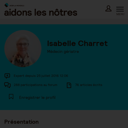
Skip
to
content
MENU
Isabelle Charret
Médecin gériatre
Expert depuis 25 juillet 2016 12:06
288 participations au forum
76 articles écrits
Enregistrer le profil
Présentation