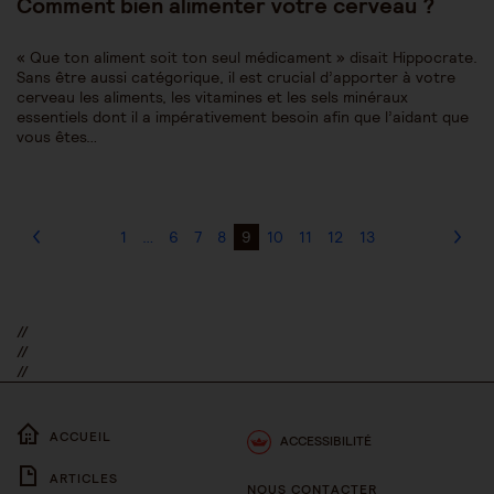
Comment bien alimenter votre cerveau ?
« Que ton aliment soit ton seul médicament » disait Hippocrate.
Sans être aussi catégorique, il est crucial d’apporter à votre
cerveau les aliments, les vitamines et les sels minéraux
essentiels dont il a impérativement besoin afin que l’aidant que
vous êtes…
1
…
6
7
8
9
10
11
12
13
//
//
//
ACCUEIL
ACCESSIBILITÉ
ARTICLES
NOUS CONTACTER