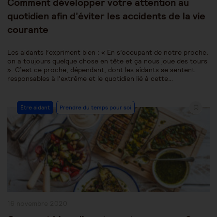
Comment développer votre attention au
quotidien afin d’éviter les accidents de la vie
courante
Les aidants l’expriment bien : « En s’occupant de notre proche,
on a toujours quelque chose en tête et ça nous joue des tours
». C’est ce proche, dépendant, dont les aidants se sentent
responsables à l’extrême et le quotidien lié à cette…
Post
Être aidant
Prendre du temps pour soi
Category:
Publication
16 novembre 2020
publiée :