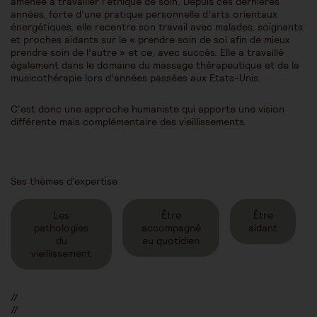
amenée à travailler l’éthique de soin. Depuis ces dernières
années, forte d’une pratique personnelle d’arts orientaux
énergétiques, elle recentre son travail avec malades, soignants
et proches aidants sur le « prendre soin de soi afin de mieux
prendre soin de l’autre » et ce, avec succès. Elle a travaillé
également dans le domaine du massage thérapeutique et de la
musicothérapie lors d’années passées aux Etats-Unis.
C’est donc une approche humaniste qui apporte une vision
différente mais complémentaire des vieillissements.
Ses thèmes d'expertise
Les
Être
Être
pathologies
accompagné
aidant
du
au quotidien
vieillissement
//
//