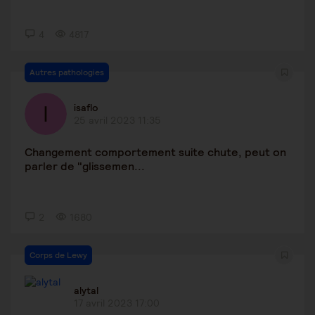
4
4817
Autres pathologies
isaflo
25 avril 2023 11:35
Changement comportement suite chute, peut on
parler de "glissemen...
2
1680
Corps de Lewy
alytal
17 avril 2023 17:00