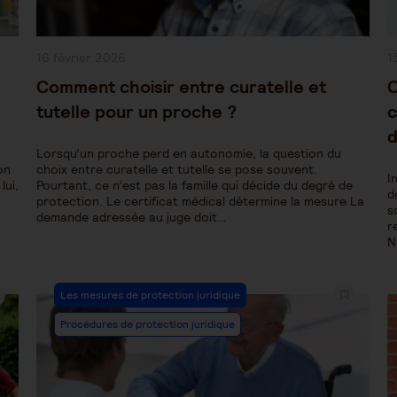
Publication
P
16 février 2026
1
publiée :
pu
l
Comment choisir entre curatelle et
C
tutelle pour un proche ?
c
d
Lorsqu’un proche perd en autonomie, la question du
on
choix entre curatelle et tutelle se pose souvent.
I
lui,
Pourtant, ce n’est pas la famille qui décide du degré de
d
protection. Le certificat médical détermine la mesure La
s
demande adressée au juge doit…
r
N
Post
Les mesures de protection juridique
Category:
Procédures de protection juridique