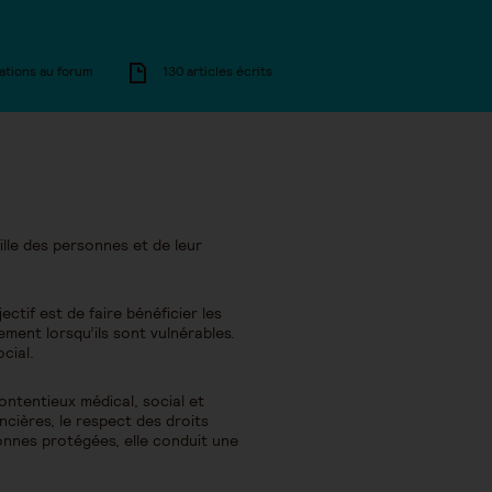
ations au forum
130 articles écrits
ille des personnes et de leur
tif est de faire bénéficier les
rement lorsqu’ils sont vulnérables.
cial.
contentieux médical, social et
ancières, le respect des droits
onnes protégées, elle conduit une