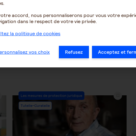
s.
votre accord, nous personnaliserons pour vous votre expér
4536
2
16479
igation dans le respect de votre vie privée.
tez la politique de cookies
…
38
39
40
41
42
43
44
…
ersonnalisez vos choix
Refusez
Acceptez et fer
Post
Les mesures de protection juridique
Category:
Tutelle-Curatelle