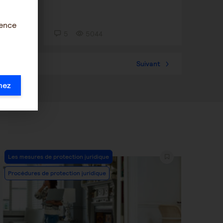
ience
5
5044
57
Suivant
mez
Post
Les mesures de protection juridique
Category:
Procédures de protection juridique