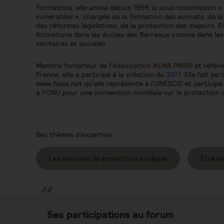
Formatrice, elle anime depuis 1996 la sous-commission «
vulnérables », chargée de la formation des avocats, de la
des réformes législatives, de la protection des majeurs. 
formations dans les écoles des Barreaux comme dans les a
sanitaires et sociales.
Membre fondateur de l’Association ALMA PARIS et référen
France, elle a participé à la création du
3977
. Elle fait pa
www.fiapa.net qu’elle représente à l’UNESCO et participe
à l’ONU pour une convention mondiale sur la protection
Ses thèmes d'expertise
Les mesures de protection juridique
Être a
//
//
//
Ses participations au forum