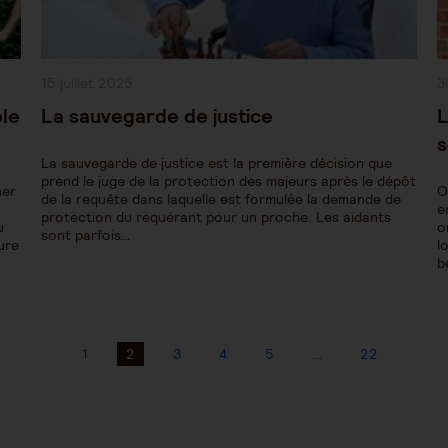
Publication
P
15 juillet 2025
3
publiée :
pu
ple
La sauvegarde de justice
L
s
La sauvegarde de justice est la première décision que
prend le juge de la protection des majeurs après le dépôt
ner
O
de la requête dans laquelle est formulée la demande de
e
protection du requérant pour un proche. Les aidants
u
o
sont parfois…
sure
l
b
1
2
3
4
5
…
22