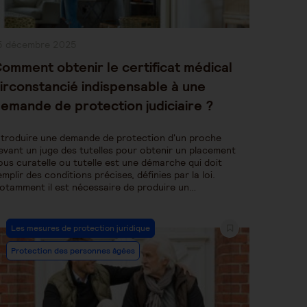
ublication
5 décembre 2025
bliée :
omment obtenir le certificat médical
irconstancié indispensable à une
emande de protection judiciaire ?
ntroduire une demande de protection d'un proche
evant un juge des tutelles pour obtenir un placement
ous curatelle ou tutelle est une démarche qui doit
emplir des conditions précises, définies par la loi.
otamment il est nécessaire de produire un…
Post
Les mesures de protection juridique
Category:
Protection des personnes âgées