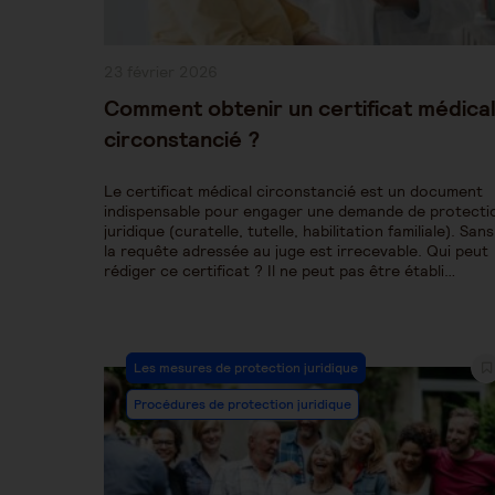
Publication
23 février 2026
publiée :
Comment obtenir un certificat médica
circonstancié ?
Le certificat médical circonstancié est un document
indispensable pour engager une demande de protecti
juridique (curatelle, tutelle, habilitation familiale). Sans 
la requête adressée au juge est irrecevable. Qui peut
rédiger ce certificat ? Il ne peut pas être établi…
Post
Les mesures de protection juridique
Category:
Procédures de protection juridique