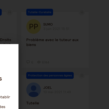
Tutelle-Curatelle
SUMO
3 juin 2021 15:51
Droits
Problème avec le tuteur aux
 EHPAD
biens
6
6744
Protection des personnes âgées
s
JOEL
10 mai 2021 11:49
tablir
er par
Tutelle
des