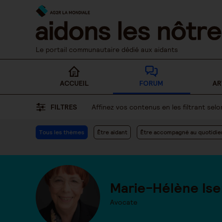
Skip
to
content
Le portail communautaire dédié aux aidants
ACCUEIL
FORUM
AR
FILTRES
Affinez vos contenus en les filtrant se
Tous les thèmes
Être aidant
Être accompagné au quotidie
Marie-Hélène Ise
Avocate