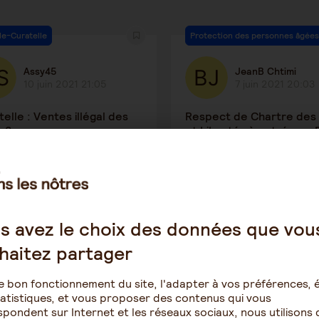
le-Curatelle
Protection des personnes âgées
Assy45
JeanB Chtimi
10 juin 2021 21:05
7 juin 2021 20:03
elle : Ventes illégal des
Respect de Chartre des 
s ?
et Libertés à entrée en
7912
23
5398
ction des personnes âgées
Patrimoine et succession
s avez le choix des données que vou
haitez partager
srx
OttaviGPJ
25 mai 2021 17:18
16 mai 2021 18:07
e bon fonctionnement du site, l'adapter à vos préférences, é
atistiques, et vous proposer des contenus qui vous
parents versent un trop
Vente d’un bien immobili
pondent sur Internet et les réseaux sociaux, nous utilisons 
u depuis 8 ans
le conjoint