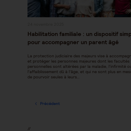
Publication
24 novembre 2025
publiée :
Habilitation familiale : un dispositif sim
pour accompagner un parent âgé
La protection judiciaire des majeurs vise à accompag
et protéger les personnes majeures dont les facultés
personnelles sont altérées par la maladie, l’infirmité o
l’affaiblissement dû à l’âge, et qui ne sont plus en me
de pourvoir seules à leurs…
Précédent
//