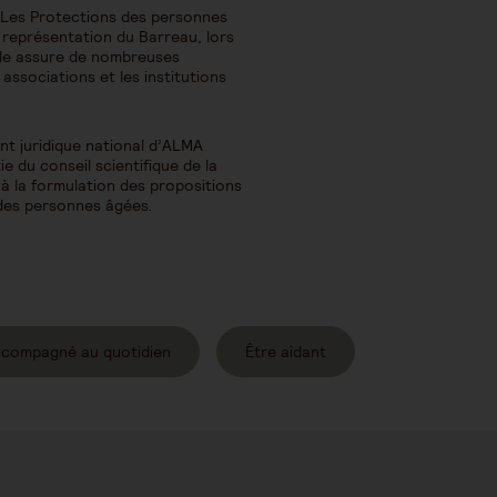
 Les Protections des personnes
 représentation du Barreau, lors
Elle assure de nombreuses
ssociations et les institutions
t juridique national d’ALMA
rtie du conseil scientifique de la
 à la formulation des propositions
 des personnes âgées.
ccompagné au quotidien
Être aidant