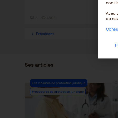
cookie
Avec 
3
4508
1
de nav
Consul
Précédent
1
P
Ses articles
Post
Les mesures de protection juridique
Category:
Procédures de protection juridique