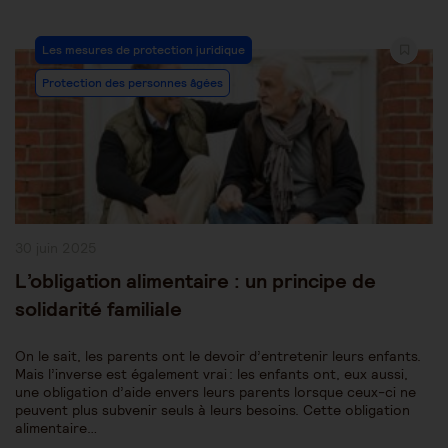
Post
Les mesures de protection juridique
Category:
Protection des personnes âgées
Publication
30 juin 2025
publiée :
L’obligation alimentaire : un principe de
solidarité familiale
On le sait, les parents ont le devoir d’entretenir leurs enfants.
Mais l’inverse est également vrai : les enfants ont, eux aussi,
une obligation d’aide envers leurs parents lorsque ceux-ci ne
peuvent plus subvenir seuls à leurs besoins. Cette obligation
alimentaire…