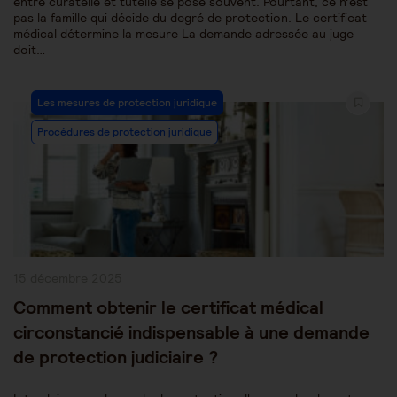
entre curatelle et tutelle se pose souvent. Pourtant, ce n’est
pas la famille qui décide du degré de protection. Le certificat
médical détermine la mesure La demande adressée au juge
doit…
Post
Les mesures de protection juridique
Category:
Procédures de protection juridique
Publication
15 décembre 2025
publiée :
Comment obtenir le certificat médical
circonstancié indispensable à une demande
de protection judiciaire ?