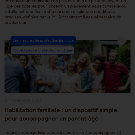
Introduire une demande de protection d'un proche devant un
juge des tutelles pour obtenir un placement sous curatelle ou
tutelle est une démarche qui doit remplir des conditions
précises, définies par la loi. Notamment il est nécessaire de
produire un…
Post
Les mesures de protection juridique
Category:
Procédures de protection juridique
Publication
24 novembre 2025
publiée :
Habilitation familiale : un dispositif simple
pour accompagner un parent âgé
La protection judiciaire des majeurs vise à accompagner et