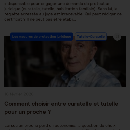
indispensable pour engager une demande de protection
juridique (curatelle, tutelle, habilitation familiale). Sans lui, la
requête adressée au juge est irrecevable. Qui peut rédiger ce
certificat ? Il ne peut pas être établi…
Post
Les mesures de protection juridique
Tutelle-Curatelle
Category:
Publication
16 février 2026
publiée :
Comment choisir entre curatelle et tutelle
pour un proche ?
Lorsqu’un proche perd en autonomie, la question du choix