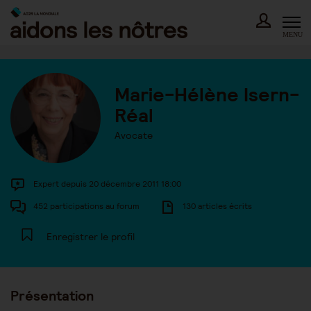
Skip
to
content
MENU
Marie-Hélène Isern-
Réal
Avocate
Expert depuis 20 décembre 2011 18:00
452 participations au forum
130 articles écrits
Enregistrer le profil
Présentation