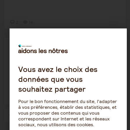
2
14
Tutelle-Curatelle
Romain
13 juillet 2026 13:38
Vous avez le choix des
Mon papa sous curatelle renforcée
données que vous
souhaitez partager
1
12
Pour le bon fonctionnement du site, l'adapter
à vos préférences, établir des statistiques, et
vous proposer des contenus qui vous
1
2
3
4
…
57
correspondent sur Internet et les réseaux
sociaux, nous utilisons des cookies.