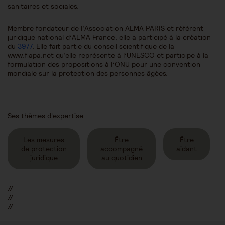
sanitaires et sociales.
Membre fondateur de l’Association ALMA PARIS et référent
juridique national d’ALMA France, elle a participé à la création
du
3977
. Elle fait partie du conseil scientifique de la
www.fiapa.net qu’elle représente à l’UNESCO et participe à la
formulation des propositions à l’ONU pour une convention
mondiale sur la protection des personnes âgées.
Ses thèmes d'expertise
Les mesures
Être
Être
de protection
accompagné
aidant
juridique
au quotidien
//
//
//