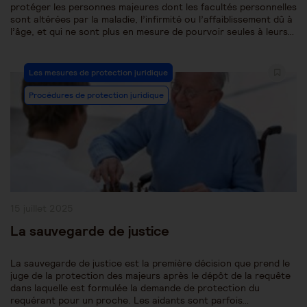
protéger les personnes majeures dont les facultés personnelles
sont altérées par la maladie, l’infirmité ou l’affaiblissement dû à
l’âge, et qui ne sont plus en mesure de pourvoir seules à leurs…
Post
Les mesures de protection juridique
Category:
Procédures de protection juridique
Publication
15 juillet 2025
publiée :
La sauvegarde de justice
La sauvegarde de justice est la première décision que prend le
juge de la protection des majeurs après le dépôt de la requête
dans laquelle est formulée la demande de protection du
requérant pour un proche. Les aidants sont parfois…