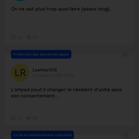
On ne sait plus trop quoi faire (assez long)...
12
77
Protection des personnes âgées
Laetitia1516
23 juillet 2026 13:46
L'ehpad peut il changer le résident d'unité sans
son consentement...
13
58
La vie en établissement spécialisé