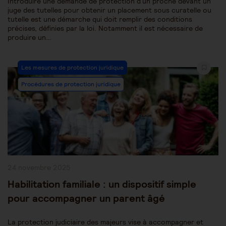
Introduire une demande de protection d'un proche devant un
juge des tutelles pour obtenir un placement sous curatelle ou
tutelle est une démarche qui doit remplir des conditions
précises, définies par la loi. Notamment il est nécessaire de
produire un…
Post
Les mesures de protection juridique
Category:
Procédures de protection juridique
Publication
24 novembre 2025
publiée :
Habilitation familiale : un dispositif simple
pour accompagner un parent âgé
La protection judiciaire des majeurs vise à accompagner et