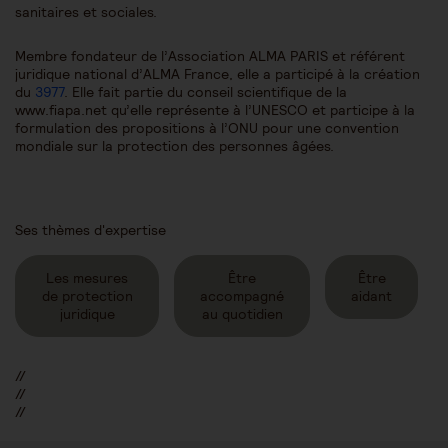
sanitaires et sociales.
Membre fondateur de l’Association ALMA PARIS et référent
juridique national d’ALMA France, elle a participé à la création
du
3977
. Elle fait partie du conseil scientifique de la
www.fiapa.net qu’elle représente à l’UNESCO et participe à la
formulation des propositions à l’ONU pour une convention
mondiale sur la protection des personnes âgées.
Ses thèmes d'expertise
Les mesures
Être
Être
de protection
accompagné
aidant
juridique
au quotidien
//
//
//