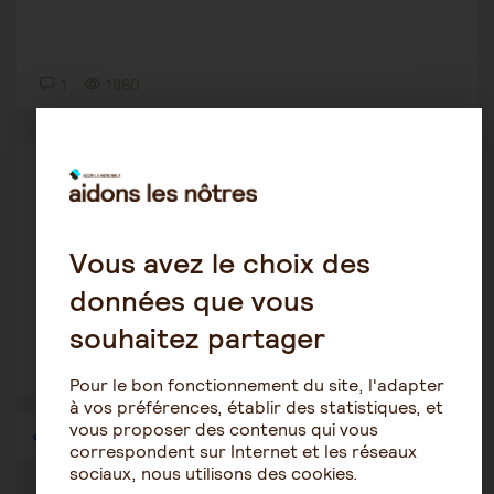
1
1880
Maintien à domicile
Charlotte
27 août 2020 15:45
Vous avez le choix des
est ce que je pourais continuer à vivre à la
maison?
données que vous
souhaitez partager
2
1580
Pour le bon fonctionnement du site, l'adapter
à vos préférences, établir des statistiques, et
vous proposer des contenus qui vous
1
…
41
42
43
44
45
46
47
…
57
correspondent sur Internet et les réseaux
sociaux, nous utilisons des cookies.