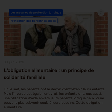
Post
Les mesures de protection juridique
Category:
Protection des personnes âgées
Publication
30 juin 2025
publiée :
L’obligation alimentaire : un principe de
solidarité familiale
On le sait, les parents ont le devoir d’entretenir leurs enfants.
Mais l’inverse est également vrai : les enfants ont, eux aussi,
une obligation d’aide envers leurs parents lorsque ceux-ci ne
peuvent plus subvenir seuls à leurs besoins. Cette obligation
alimentaire…