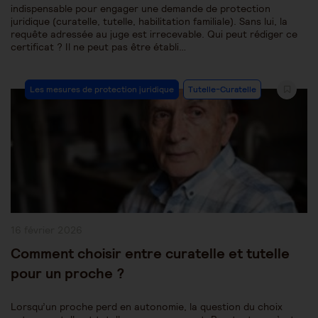
indispensable pour engager une demande de protection
juridique (curatelle, tutelle, habilitation familiale). Sans lui, la
requête adressée au juge est irrecevable. Qui peut rédiger ce
certificat ? Il ne peut pas être établi…
Post
Les mesures de protection juridique
Tutelle-Curatelle
Category:
Publication
16 février 2026
publiée :
Comment choisir entre curatelle et tutelle
pour un proche ?
Lorsqu’un proche perd en autonomie, la question du choix