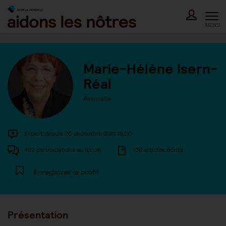
Skip
to
content
MENU
Marie-Hélène Isern-
Réal
Avocate
Expert depuis 20 décembre 2011 18:00
452 participations au forum
130 articles écrits
Enregistrer le profil
Présentation