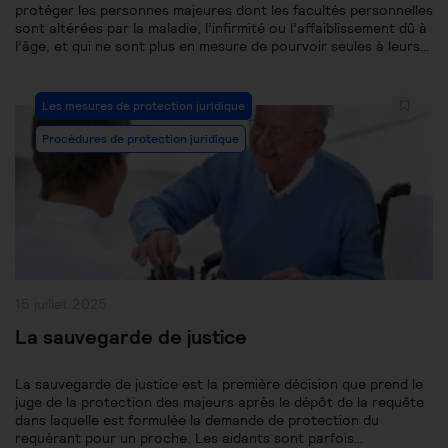
protéger les personnes majeures dont les facultés personnelles
sont altérées par la maladie, l’infirmité ou l’affaiblissement dû à
l’âge, et qui ne sont plus en mesure de pourvoir seules à leurs…
Post
Les mesures de protection juridique
Category:
Procédures de protection juridique
Publication
15 juillet 2025
publiée :
La sauvegarde de justice
La sauvegarde de justice est la première décision que prend le
juge de la protection des majeurs après le dépôt de la requête
dans laquelle est formulée la demande de protection du
requérant pour un proche. Les aidants sont parfois…