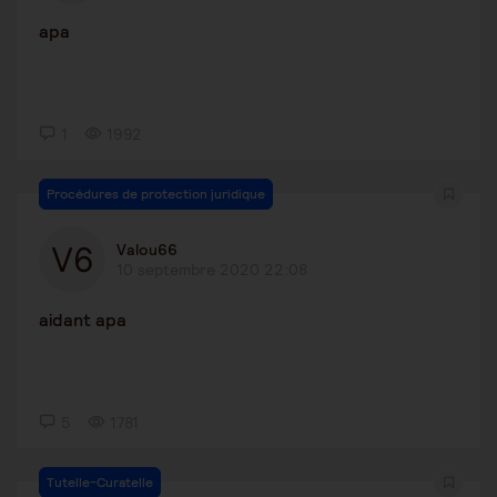
apa
1
1992
Procédures de protection juridique
Valou66
10 septembre 2020 22:08
aidant apa
5
1781
Tutelle-Curatelle