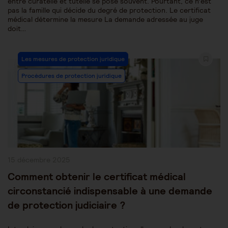
entre curatelle et tutelle se pose souvent. Pourtant, ce n’est
pas la famille qui décide du degré de protection. Le certificat
médical détermine la mesure La demande adressée au juge
doit…
Post
Les mesures de protection juridique
Category:
Procédures de protection juridique
Publication
15 décembre 2025
publiée :
Comment obtenir le certificat médical
circonstancié indispensable à une demande
de protection judiciaire ?