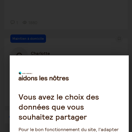
1
1880
Maintien à domicile
Charlotte
27 août 2020 15:45
est ce que je pourais continuer à vivre à la
maison?
Vous avez le choix des
2
1580
données que vous
souhaitez partager
1
…
41
42
43
44
45
46
47
…
57
Pour le bon fonctionnement du site, l'adapter