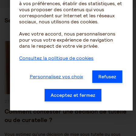
à vos préférences, établir des statistiques, et
vous proposer des contenus qui vous
correspondent sur Internet et les réseaux
Ses articles
sociaux, nous utilisons des cookies.
Avec votre accord, nous personnaliserons
pour vous votre expérience de navigation
Post
Les mesures de protection juridique
Tutelle-Curatelle
Category:
dans le respect de votre vie privée.
Consultez la politique de cookies
Personnalisez vos choix
Refusez
Acceptez et fermez
Publication
27 juillet 2026
publiée :
Comment contester une décision de tutelle
ou de curatelle ?
Vous estimez qu'une décision de mise sous tutelle ou sous