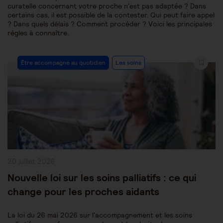
curatelle concernant votre proche n'est pas adaptée ? Dans
certains cas, il est possible de la contester. Qui peut faire appel
? Dans quels délais ? Comment procéder ? Voici les principales
règles à connaître.
Post
Être accompagné au quotidien
Les soins
Category:
Publication
20 juillet 2026
publiée :
Nouvelle loi sur les soins palliatifs : ce qui
change pour les proches aidants
La loi du 26 mai 2026 sur l'accompagnement et les soins