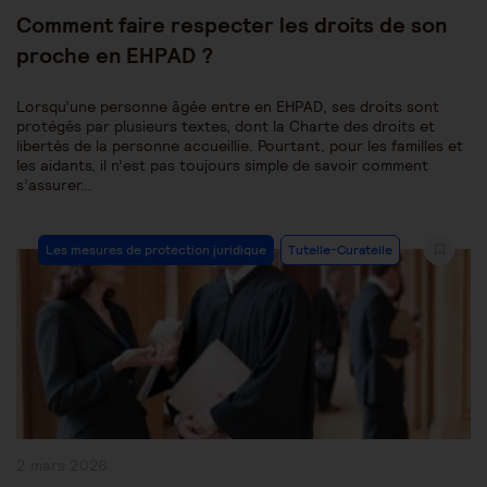
publiée :
Comment faire respecter les droits de son
proche en EHPAD ?
Lorsqu’une personne âgée entre en EHPAD, ses droits sont
protégés par plusieurs textes, dont la Charte des droits et
libertés de la personne accueillie. Pourtant, pour les familles et
les aidants, il n’est pas toujours simple de savoir comment
s’assurer…
Post
Les mesures de protection juridique
Tutelle-Curatelle
Category:
Publication
2 mars 2026
publiée :