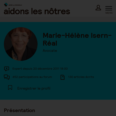
Skip
to
content
MENU
Marie-Hélène Isern-
Réal
Avocate
Expert depuis 20 décembre 2011 18:00
452 participations au forum
130 articles écrits
Enregistrer le profil
Présentation