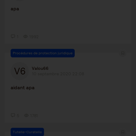
apa
1
1992
Procédures de protection juridique
Valou66
10 septembre 2020 22:08
aidant apa
5
1781
Tutelle-Curatelle