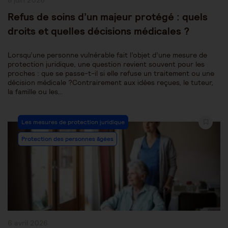
8 juin 2026
publiée :
Refus de soins d’un majeur protégé : quels
droits et quelles décisions médicales ?
Lorsqu’une personne vulnérable fait l’objet d’une mesure de
protection juridique, une question revient souvent pour les
proches : que se passe-t-il si elle refuse un traitement ou une
décision médicale ?Contrairement aux idées reçues, le tuteur,
la famille ou les…
Post
Les mesures de protection juridique
Category:
Protection des personnes âgées
Publication
6 avril 2026