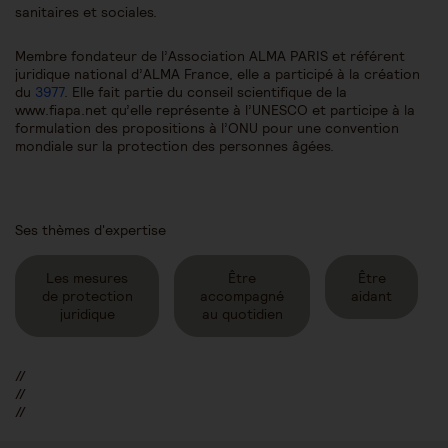
sanitaires et sociales.
Membre fondateur de l’Association ALMA PARIS et référent
juridique national d’ALMA France, elle a participé à la création
du
3977
. Elle fait partie du conseil scientifique de la
www.fiapa.net qu’elle représente à l’UNESCO et participe à la
formulation des propositions à l’ONU pour une convention
mondiale sur la protection des personnes âgées.
Ses thèmes d'expertise
Les mesures
Être
Être
de protection
accompagné
aidant
juridique
au quotidien
//
//
//