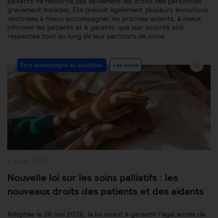
palliatifs ne renforce pas seulement les droits des personnes
gravement malades. Elle prévoit également plusieurs évolutions
destinées à mieux accompagner les proches aidants, à mieux
informer les patients et à garantir que leur volonté soit
respectée tout au long de leur parcours de soins.
Post
Être accompagné au quotidien
Les soins
Category:
Publication
6 juillet 2026
publiée :
Nouvelle loi sur les soins palliatifs : les
nouveaux droits des patients et des aidants
Adoptée le 26 mai 2026, la loi visant à garantir l'égal accès de