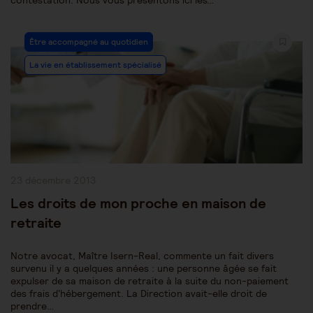
contestation. Nous vous présentons ici les…
Post
Être accompagné au quotidien
Category:
La vie en établissement spécialisé
Publication
23 décembre 2013
publiée :
Les droits de mon proche en maison de
retraite
Notre avocat, Maître Isern-Real, commente un fait divers
survenu il y a quelques années : une personne âgée se fait
expulser de sa maison de retraite à la suite du non-paiement
des frais d'hébergement. La Direction avait-elle droit de
prendre…