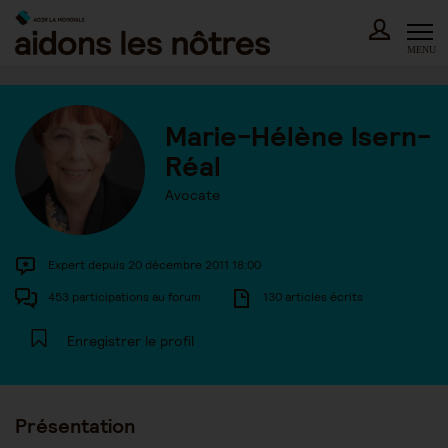
Skip
to
content
MENU
Marie-Hélène Isern-
Réal
Avocate
Expert depuis 20 décembre 2011 18:00
453 participations au forum
130 articles écrits
Enregistrer le profil
Présentation