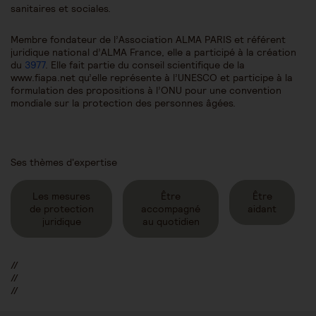
sanitaires et sociales.
Membre fondateur de l’Association ALMA PARIS et référent
juridique national d’ALMA France, elle a participé à la création
du
3977
. Elle fait partie du conseil scientifique de la
www.fiapa.net qu’elle représente à l’UNESCO et participe à la
formulation des propositions à l’ONU pour une convention
mondiale sur la protection des personnes âgées.
Ses thèmes d'expertise
Les mesures
Être
Être
de protection
accompagné
aidant
juridique
au quotidien
//
//
//