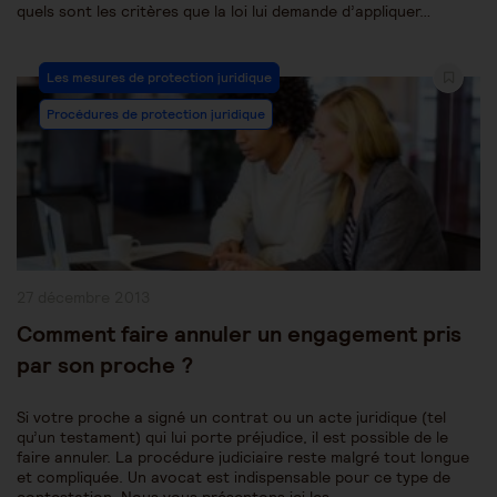
quels sont les critères que la loi lui demande d’appliquer…
Post
Les mesures de protection juridique
Category:
Procédures de protection juridique
Publication
27 décembre 2013
publiée :
Comment faire annuler un engagement pris
par son proche ?
Si votre proche a signé un contrat ou un acte juridique (tel
qu’un testament) qui lui porte préjudice, il est possible de le
faire annuler. La procédure judiciaire reste malgré tout longue
et compliquée. Un avocat est indispensable pour ce type de