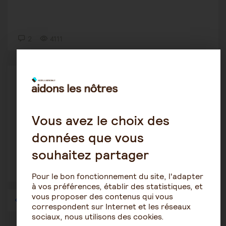
2
4111
Le rôle de l'aidant
Franklin84
28 juin 2021 10:45
Vous avez le choix des
Aidant familial étranger .
données que vous
souhaitez partager
2
3094
Pour le bon fonctionnement du site, l'adapter
à vos préférences, établir des statistiques, et
vous proposer des contenus qui vous
1
…
37
38
39
40
41
42
43
…
57
correspondent sur Internet et les réseaux
sociaux, nous utilisons des cookies.