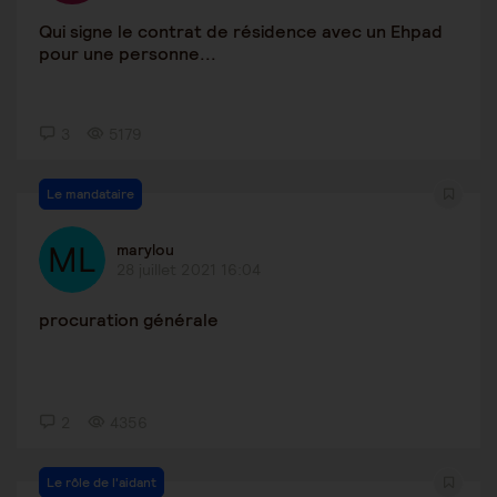
Qui signe le contrat de résidence avec un Ehpad
pour une personne...
3
5179
Le mandataire
marylou
28 juillet 2021 16:04
procuration générale
2
4356
Le rôle de l'aidant