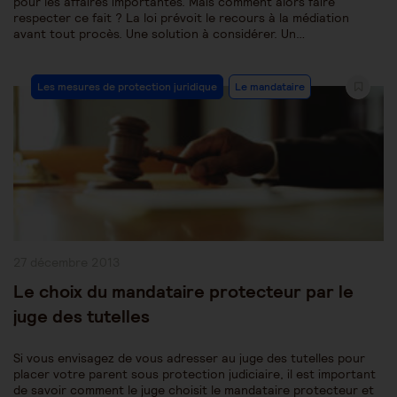
pour les affaires importantes. Mais comment alors faire
respecter ce fait ? La loi prévoit le recours à la médiation
avant tout procès. Une solution à considérer. Un…
Post
Les mesures de protection juridique
Le mandataire
Category:
Publication
27 décembre 2013
publiée :
Le choix du mandataire protecteur par le
juge des tutelles
Si vous envisagez de vous adresser au juge des tutelles pour
placer votre parent sous protection judiciaire, il est important
de savoir comment le juge choisit le mandataire protecteur et