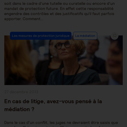
soit dans le cadre d’une tutelle ou curatelle ou encore d’un
mandat de protection future. En effet cette responsabilité
engendre des contrôles et des justificatifs qu’il faut parfois
apporter. Comment…
Post
Les mesures de protection juridique
La médiation
Category:
Publication
27 décembre 2013
publiée :
En cas de litige, avez-vous pensé à la
médiation ?
Dans le cas d’un conflit, les juges ne devraient être saisis que