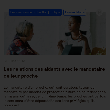
Post
Les mesures de protection juridique
Le mandataire
Category:
Publication
31 juillet 2013
publiée :
Les relations des aidants avec le mandataire
de leur proche
Le mandataire d’un proche, qu’il soit curateur, tuteur ou
mandataire par mandat de protection future ne peut déroger à
la mission qu’il a reçue. En même temps, les proches ont parfois
le sentiment d’être dépossédés des liens privilégiés qu’ils
pouvaient…