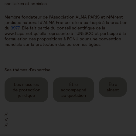
sanitaires et sociales.
Membre fondateur de l’Association ALMA PARIS et référent
juridique national d’ALMA France, elle a participé à la création
du
3977
. Elle fait partie du conseil scientifique de la
www.fiapa.net qu’elle représente à l’UNESCO et participe à la
formulation des propositions à l’ONU pour une convention
mondiale sur la protection des personnes âgées.
Ses thèmes d'expertise
Les mesures
Être
Être
de protection
accompagné
aidant
juridique
au quotidien
//
//
//