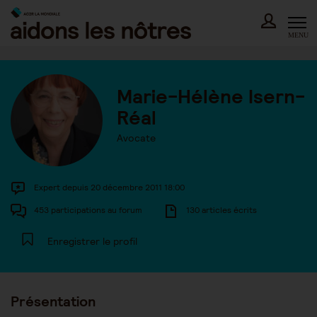
Skip
to
content
MENU
Marie-Hélène Isern-
Réal
Avocate
Expert depuis 20 décembre 2011 18:00
453 participations au forum
130 articles écrits
Enregistrer le profil
Présentation