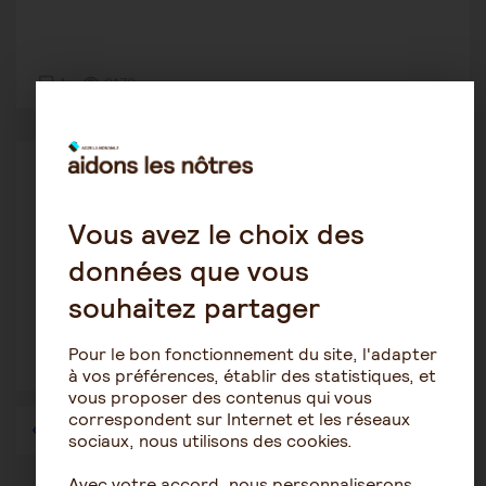
1
2172
Le rôle de l'aidant
Veronique73
8 août 2020 11:28
Vous avez le choix des
données que vous
aidant
souhaitez partager
Pour le bon fonctionnement du site, l'adapter
2
1500
à vos préférences, établir des statistiques, et
vous proposer des contenus qui vous
correspondent sur Internet et les réseaux
1
…
42
43
44
45
46
47
48
…
57
sociaux, nous utilisons des cookies.
Avec votre accord, nous personnaliserons