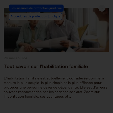
Post
Les mesures de protection juridique
Category:
Procédures de protection juridique
Publication
26 mars 2024
publiée :
Tout savoir sur l’habilitation familiale
L’habilitation familiale est actuellement considérée comme la
mesure la plus souple, la plus simple et la plus efficace pour
protéger une personne devenue dépendante. Elle est d’ailleurs
souvent recommandée par les services sociaux. Zoom sur
l’habilitation familiale, ses avantages et…