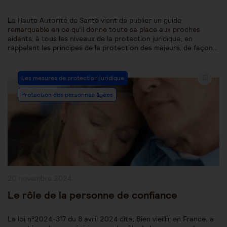
La Haute Autorité de Santé vient de publier un guide
remarquable en ce qu’il donne toute sa place aux proches
aidants, à tous les niveaux de la protection juridique, en
rappelant les principes de la protection des majeurs, de façon…
Post
Les mesures de protection juridique
Category:
Protection des personnes âgées
Publication
20 novembre 2024
publiée :
Le rôle de la personne de confiance
La loi n°2024-317 du 8 avril 2024 dite, Bien vieillir en France, a