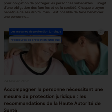
pour obligation de protéger les personnes vulnérables. Il s’agit
d’une obligation des familles et de la société. Chaque citoyen
bénéficie de ses droits, mais il est possible de faire bénéficier
une personne…
Post
Les mesures de protection juridique
Category:
Procédures de protection juridique
Publication
24 février 2025
publiée :
Accompagner la personne nécessitant une
mesure de protection juridique : les
recommandations de la Haute Autorité de
Santé