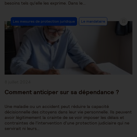
besoins tels qu’elle les exprime. Dans le…
Post
Les mesures de protection juridique
Le mandataire
Category:
Publication
8 juillet 2024
publiée :
Comment anticiper sur sa dépendance ?
Une maladie ou un accident peut réduire la capacité
décisionnelle des citoyens dans leur vie personnelle. Ils peuvent
avoir légitimement la crainte de se voir imposer les délais et
contraintes de l’intervention d’une protection judiciaire qui ne
servirait ni leurs…