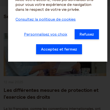
pour vous votre expérience de navigation
dans le respect de votre vie privée.
Ses articles
Consultez la politique de cookies
Post
Les mesures de protection juridique
Personnalisez vos choix
Refusez
Category:
Protection des personnes âgées
Acceptez et fermez
Publication
12 mai 2025
publiée :
Les différentes mesures de protection et
l’exercice des droits
La loi française, comme les conventions internationales, ont