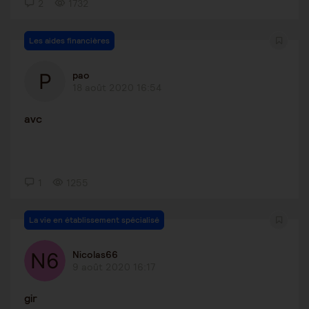
2
1732
Les aides financières
pao
18 août 2020 16:54
avc
1
1255
La vie en établissement spécialisé
Nicolas66
9 août 2020 16:17
gir