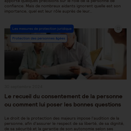
apporté quelques précisions sur le rôle de la personne de
confiance. Mais de nombreux aidants ignorent quelle est son
importance, quel est leur rôle auprès de leur…
Post
Les mesures de protection juridique
Category:
Protection des personnes âgées
Publication
30 septembre 2024
publiée :
Le recueil du consentement de la personne
ou comment lui poser les bonnes questions
Le droit de la protection des majeurs impose l’audition de la
personne, afin d’assurer le respect de sa liberté, de sa dignité,
de sa sécurité et la garantie de son autonomie selon ses