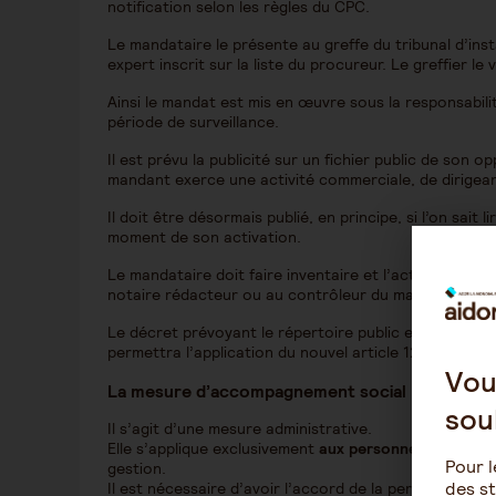
notification selon les règles du CPC.
Le mandataire le présente au greffe du tribunal d’ins
expert inscrit sur la liste du procureur. Le greffier le
Ainsi le mandat est mis en œuvre sous la responsabil
période de surveillance.
Il est prévu la publicité sur un fichier public de son 
mandant exerce une activité commerciale, de dirigean
Il doit être désormais publié, en principe, si l’on sait
moment de son activation.
Le mandataire doit faire inventaire et l’actualiser. Il
notaire rédacteur ou au contrôleur du mandat.
Le décret prévoyant le répertoire public est enfin pri
permettra l’application du nouvel article 1260-1 du C
Vou
La mesure d’accompagnement social personnal
sou
Il s’agit d’une mesure administrative.
Elle s’applique exclusivement
aux personnes qui bénéfi
Pour l
gestion.
des st
Il est nécessaire d’avoir l’accord de la personne, mai