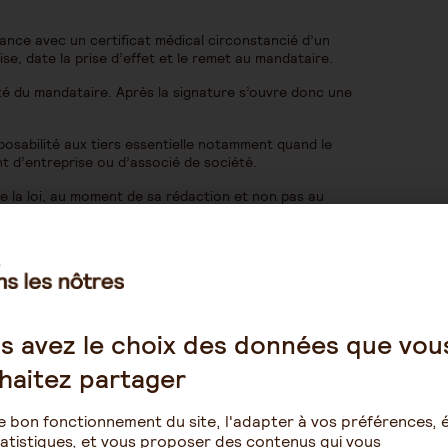
tance avec un certificat médical circonstancié d’un
 vise, date la prise d’effet et le remet au mandataire.
ité du mandataire. Après la signature s’ouvre donc une
opposabilité aux tiers essentielle notamment quand le
t d’entreprise ou d’associé de société.
 lire la loi, au moment de sa rédaction et non pas au
 doit établir un compte annuel et le soumettre soit au
s mais les citoyens restent en attente de l’arrêté qui
ode de procédure civile.
s avez le choix des données que vou
isé (MASP)
haitez partager
cient des aides sociales
et constituent une aide à la
e bon fonctionnement du site, l'adapter à vos préférences, é
atistiques, et vous proposer des contenus qui vous
s elle préfèrera toujours une MASP à une curatelle