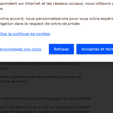
s comptes.
pondent sur Internet et les réseaux sociaux, nous utilisons 
s.
votre accord, nous personnaliserons pour vous votre expér
des besoins de la personne à protéger.
igation dans le respect de votre vie privée.
tez la politique de cookies
ersonnalisez vos choix
Refusez
Acceptez et fer
patrimoine et les biens ;
en cas de conflit d’intérêts.
 de surveillance et informe sans délai le juge s’il
uteur.
ont en opposition avec le curateur ou le tuteur ou
ions de sa mission.
n des fonctions sous peine d’engager sa responsabilité.
ou d’une série d’actes, s’il est en opposition d’intérêts
lui permet pas d’agir, le curateur ou tuteur fait nommer