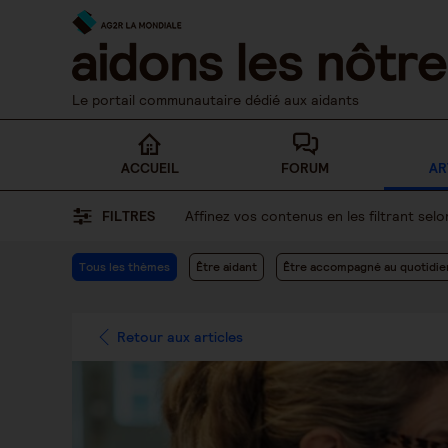
Skip
to
content
Le portail communautaire dédié aux aidants
ACCUEIL
FORUM
AR
FILTRES
Affinez vos contenus en les filtrant se
Tous les thèmes
Être aidant
Être accompagné au quotidie
Retour aux articles