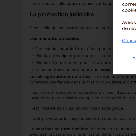
renforcée car elle pourra conserver la gestion de se
corres
cookie
La protection judiciaire
Avec 
C’est celle qui est ordonnée par un juge en fonction 
de nav
Les mandats possibles
Consul
Co-mandat pour la totalité des pouvoirs ;
Mandataire adjoint pour une mission déterminée ;
P
Mandat à la personne pour le tuteur et/ou pour le 
Un mandataire ad hoc pour une mission déterminée 
Le subrogé curateur ou tuteur
. Il exerce une fonction
constate des fautes dans la mission du curateur ou t
Il assiste ou représente la personne si ses intérêts s
lorsqu’il ne peut assister ou agir en raison des limitat
Il est informé et consulté pour tout acte grave.
Il doit provoquer le remplacement en cas de cessatio
Le
curateur ou tuteur ad hoc
. À l’occasion d’un acte 
avec son protégé, ou si la limitation de la mission ne 