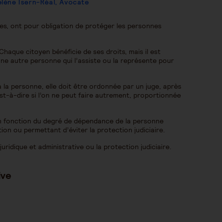
lène Isern-Réal, Avocate
les, ont pour obligation de protéger les personnes
. Chaque citoyen bénéficie de ses droits, mais il est
une autre personne qui l’assiste ou la représente pour
 la personne, elle doit être ordonnée par un juge, après
’est-à-dire si l’on ne peut faire autrement, proportionnée
en fonction du degré de dépendance de la personne
on ou permettant d’éviter la protection judiciaire.
juridique et administrative ou la protection judiciaire.
ive