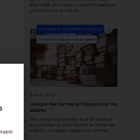
Bien vieillir en France, a apporté quelques
précisions sur le rôle de…
Les mesures de protection juridique
Protection des personnes âgées
6 août 2015
Lexique des termes juridiques pour les
s
aidants
Pour mieux comprendre le droit appliqué
aux proches et pour faciliter la tâche des
aidants, ce lexique explique les termes…
tablir