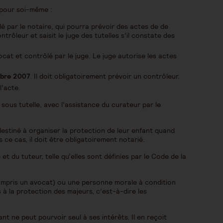
pour soi-même :
lé par le notaire, qui pourra prévoir des actes de de
ontrôleur et saisit le juge des tutelles s’il constate des
ocat et contrôlé par le juge. Le juge autorise les actes
mbre 2007
. Il doit obligatoirement prévoir un contrôleur.
l’acte.
 sous tutelle, avec l’assistance du curateur par le
destiné à organiser la protection de leur enfant quand
 ce cas, il doit être obligatoirement notarié.
et du tuteur, telle qu’elles sont définies par le Code de la
ompris un avocat) ou une personne morale à condition
s à la protection des majeurs, c’est-à-dire les
nt ne peut pourvoir seul à ses intérêts. Il en reçoit