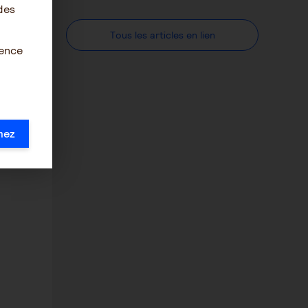
des
Tous les articles en lien
ience
mez