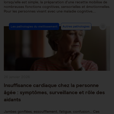
lorsqu’elle est simple, la préparation d’une recette mobilise de
nombreuses fonctions cognitives, sensorielles et émotionnelles.
Pour les personnes vivant avec une maladie cognitive,…
Post
Les pathologies du vieillissement
Autres pathologies
Category:
Publication
26 janvier 2026
publiée :
Insuffisance cardiaque chez la personne
âgée : symptômes, surveillance et rôle des
aidants
Jambes gonflées, essoufflement, fatigue, confusion… Ces