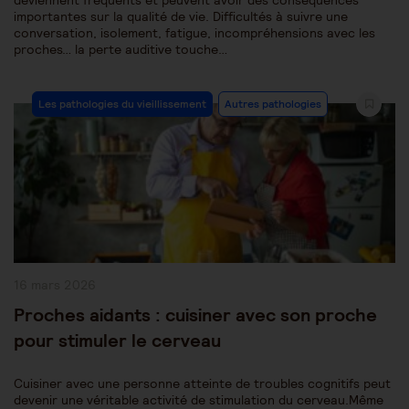
deviennent fréquents et peuvent avoir des conséquences
importantes sur la qualité de vie. Difficultés à suivre une
conversation, isolement, fatigue, incompréhensions avec les
proches… la perte auditive touche…
Post
Les pathologies du vieillissement
Autres pathologies
Category:
Publication
16 mars 2026
publiée :
Proches aidants : cuisiner avec son proche
pour stimuler le cerveau
Cuisiner avec une personne atteinte de troubles cognitifs peut
devenir une véritable activité de stimulation du cerveau.Même