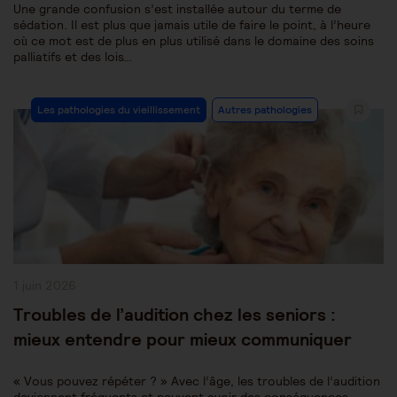
Une grande confusion s’est installée autour du terme de
sédation. Il est plus que jamais utile de faire le point, à l’heure
où ce mot est de plus en plus utilisé dans le domaine des soins
palliatifs et des lois…
Post
Les pathologies du vieillissement
Autres pathologies
Category:
Publication
1 juin 2026
publiée :
Troubles de l’audition chez les seniors :
mieux entendre pour mieux communiquer
« Vous pouvez répéter ? » Avec l’âge, les troubles de l’audition