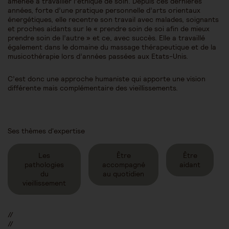
amenée à travailler l’éthique de soin. Depuis ces dernières
années, forte d’une pratique personnelle d’arts orientaux
énergétiques, elle recentre son travail avec malades, soignants
et proches aidants sur le « prendre soin de soi afin de mieux
prendre soin de l’autre » et ce, avec succès. Elle a travaillé
également dans le domaine du massage thérapeutique et de la
musicothérapie lors d’années passées aux Etats-Unis.
C’est donc une approche humaniste qui apporte une vision
différente mais complémentaire des vieillissements.
Ses thèmes d'expertise
Les
Être
Être
pathologies
accompagné
aidant
du
au quotidien
vieillissement
//
//