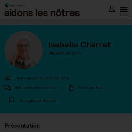
Skip
to
content
MENU
Isabelle Charret
Médecin gériatre
Expert depuis 25 juillet 2016 12:06
288 participations au forum
76 articles écrits
Enregistrer le profil
Présentation