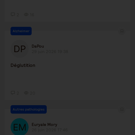
2
16
Alzheimer
DaPou
29 juin 2026 19:38
Déglutition
2
20
Autres pathologies
Euryale Mory
26 juin 2026 17:46