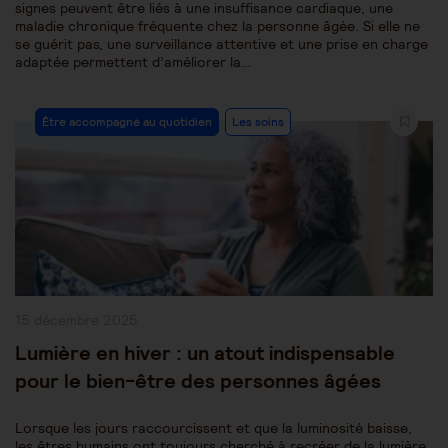
signes peuvent être liés à une insuffisance cardiaque, une
maladie chronique fréquente chez la personne âgée. Si elle ne
se guérit pas, une surveillance attentive et une prise en charge
adaptée permettent d’améliorer la…
Post
Être accompagné au quotidien
Les soins
Category:
Publication
15 décembre 2025
publiée :
Lumière en hiver : un atout indispensable
pour le bien-être des personnes âgées
Lorsque les jours raccourcissent et que la luminosité baisse,
les êtres humains ont toujours cherché à recréer de la lumière