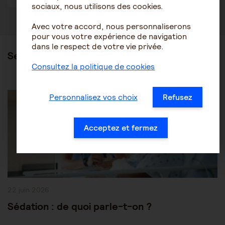
sociaux, nous utilisons des cookies.
Avec votre accord, nous personnaliserons
pour vous votre expérience de navigation
dans le respect de votre vie privée.
Ses articles
Consultez la politique de cookies
Post
Être accompagné au quotidien
Les soins
Personnalisez vos choix
Refusez
Category:
Acceptez et fermez
Publication
22 juin 2026
publiée :
Sédation : de quoi parle-t-on ?