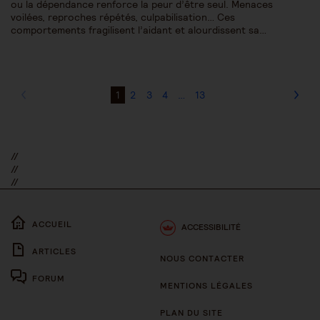
ou la dépendance renforce la peur d’être seul. Menaces
voilées, reproches répétés, culpabilisation… Ces
comportements fragilisent l’aidant et alourdissent sa…
1
2
3
4
…
13
//
//
//
ACCUEIL
ACCESSIBILITÉ
ARTICLES
NOUS CONTACTER
FORUM
MENTIONS LÉGALES
PLAN DU SITE