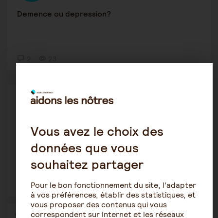
Demence ou depression?
2
23
Protection des personnes âgées
Athanae
17 juin 2026 12:48
Vous avez le choix des
Ma mère de 80 ans recommence à marcher après
données que vous
fracture, embolie pu...
souhaitez partager
Pour le bon fonctionnement du site, l'adapter
5
34
à vos préférences, établir des statistiques, et
vous proposer des contenus qui vous
correspondent sur Internet et les réseaux
1
2
3
4
…
36