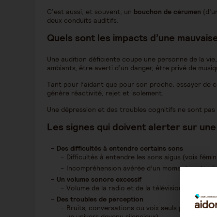
C’est aussi, et souvent, un
bouchon de cérumen
(d’u
deux conduits auditifs.
Quels sont les impacts d
’
une mauvaise 
Une audition déficiente coupe une personne de la vie,
ambiants, être averti d’un danger, être privé de musiq
Tant pour l’aidant que pour son proche, essayer de 
génère réactivité, rejet et isolement.
Une dépression et des troubles cognitifs ne sont pas 
Les signes qui doivent alerter sur une
Des difficultés à entendre certains sons
Difficultés à entendre les sons aigus (voix fémin
Incompréhension avérée d’un moment partagé ou
Un volume sonore excessif
Volume de la radio et de la télévision à fond.
Des troubles de perception
Bruits, conversations ou voix seuls perçus par 
un univers devenu silencieux).