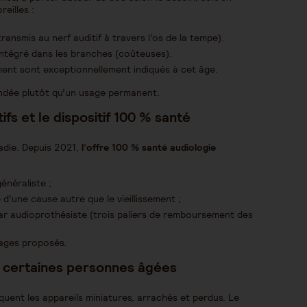
eilles :
ransmis au nerf auditif à travers l’os de la tempe).
 intégré dans les branches (coûteuses).
ement sont exceptionnellement indiqués à cet âge.
ndée plutôt qu’un usage permanent.
fs et le dispositif 100 % santé
adie. Depuis 2021,
l
’
offre 100 % santé audiologie
énéraliste ;
d’une cause autre que le vieillissement ;
r audioprothésiste (trois paliers de remboursement des
lages proposés.
ez certaines personnes âgées
uent les appareils miniatures, arrachés et perdus. Le