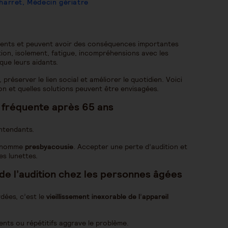
Charret, Médecin gériatre
équents et peuvent avoir des conséquences importantes
ation, isolement, fatigue, incompréhensions avec les
que leurs aidants.
préserver le lien social et améliorer le quotidien. Voici
on et quelles solutions peuvent être envisagées.
e fréquente après 65 ans
ntendants.
se nomme
presbyacousie
. Accepter une perte d’audition et
es lunettes.
de l
’
audition chez les personnes âgées
dées, c’est le
vieillissement inexorable de l
’
appareil
olents ou répétitifs aggrave le problème.