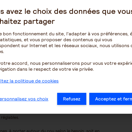
s avez le choix des données que vou
 65 ans est recommandé
haitez partager
s signes évoquant une baisse d’audition, est
e bon fonctionnement du site, l'adapter à vos préférences, é
atistiques, et vous proposer des contenus qui vous
pondent sur Internet et les réseaux sociaux, nous utilisons 
ge gratuit.(*)
s.
ditif chez un proche ?
votre accord, nous personnaliserons pour vous votre expér
igation dans le respect de votre vie privée.
tez la politique de cookies
r son attention et articuler.
upport de communication.
ersonnalisez vos choix
Refusez
Acceptez et fer
les
ses auditives traditionnelles, contour d’oreille ou dans le
 réglables.
rnes, à porter autour du cou selon le besoin, soit en