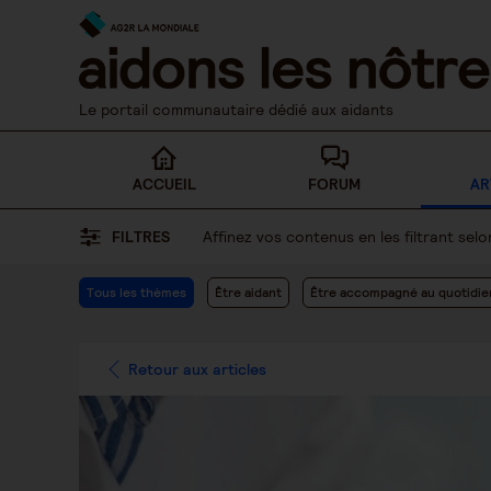
Skip
to
content
Le portail communautaire dédié aux aidants
ACCUEIL
FORUM
AR
FILTRES
Affinez vos contenus en les filtrant se
Tous les thèmes
Être aidant
Être accompagné au quotidie
Retour aux articles