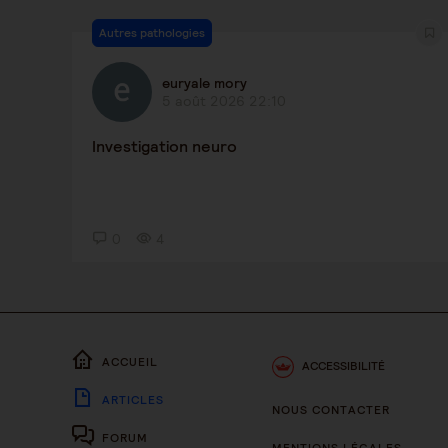
Autres pathologies
euryale mory
5 août 2026 22:10
Investigation neuro
0
4
ACCUEIL
ACCESSIBILITÉ
ARTICLES
NOUS CONTACTER
FORUM
MENTIONS LÉGALES