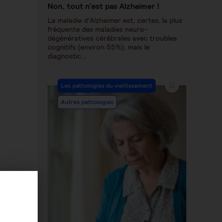
Non, tout n’est pas Alzheimer !
La maladie d’Alzheimer est, certes, la plus
fréquente des maladies neuro-
dégénératives cérébrales avec troubles
cognitifs (environ 55%), mais le
diagnostic…
Les pathologies du vieillissement
Autres pathologies