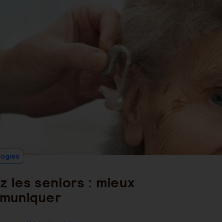
Post
logies
Category:
z les seniors : mieux
mmuniquer