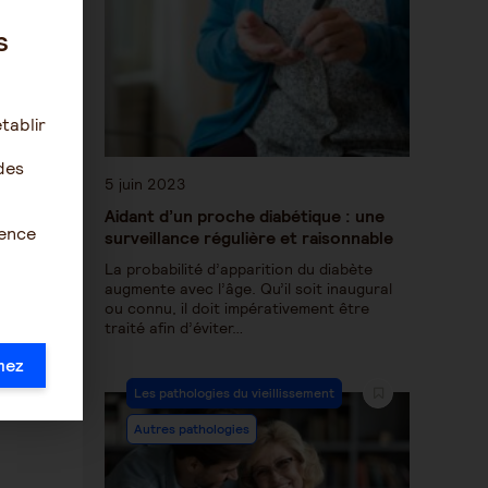
s
tablir
des
5 juin 2023
Aidant d’un proche diabétique : une
ience
surveillance régulière et raisonnable
La probabilité d’apparition du diabète
augmente avec l’âge. Qu’il soit inaugural
ou connu, il doit impérativement être
traité afin d’éviter…
mez
Les pathologies du vieillissement
Autres pathologies