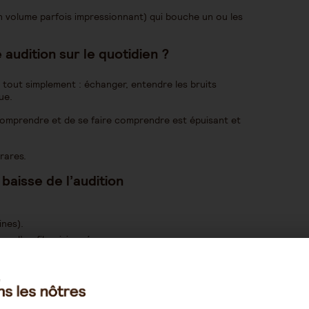
n volume parfois impressionnant) qui bouche un ou les
audition sur le quotidien ?
 tout simplement : échanger, entendre les bruits
ue.
comprendre et de se faire comprendre est épuisant et
rares.
 baisse de l
’
audition
ines).
 d’un film visionné.
la personne (sortes d’hallucinations auditives meublant