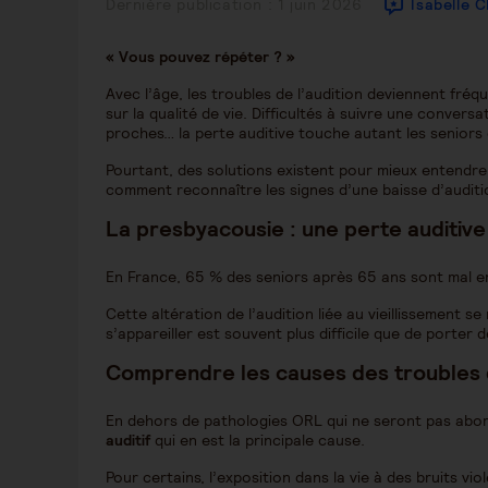
Publication
Dernière publication : 1 juin 2026
Isabelle 
publiée :
« Vous pouvez répéter ? »
Avec l’âge, les troubles de l’audition deviennent fr
sur la qualité de vie. Difficultés à suivre une convers
proches… la perte auditive touche autant les seniors 
Pourtant, des solutions existent pour mieux entendre, 
comment reconnaître les signes d’une baisse d’auditi
La presbyacousie : une perte auditiv
En France, 65 % des seniors après 65 ans sont mal e
Cette altération de l’audition liée au vieillissement 
s’appareiller est souvent plus difficile que de porter d
Comprendre les causes des troubles 
En dehors de pathologies ORL qui ne seront pas abor
auditif
qui en est la principale cause.
Pour certains, l’exposition dans la vie à des bruits vi