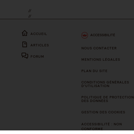
//
//
ACCUEIL
ACCESSIBILITÉ
ARTICLES
NOUS CONTACTER
FORUM
MENTIONS LÉGALES
PLAN DU SITE
CONDITIONS GÉNÉRALES
D’UTILISATION
POLITIQUE DE PROTECTION
DES DONNÉES
GESTION DES COOKIES
ACCESSIBILITÉ : NON
CONFORME