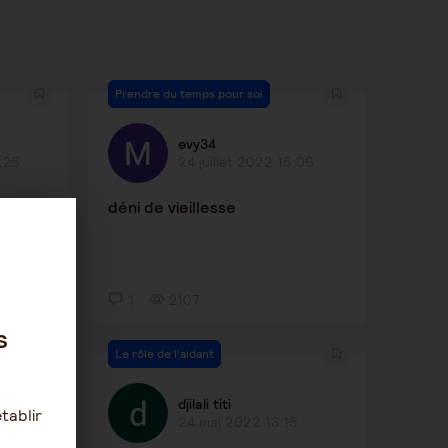
Prendre du temps pour soi
evy34
:25
24 juillet 2022 15:06
déni de vieillesse
1
2107
s
Le rôle de l'aidant
djilali titi
tablir
24 mai 2022 13:15