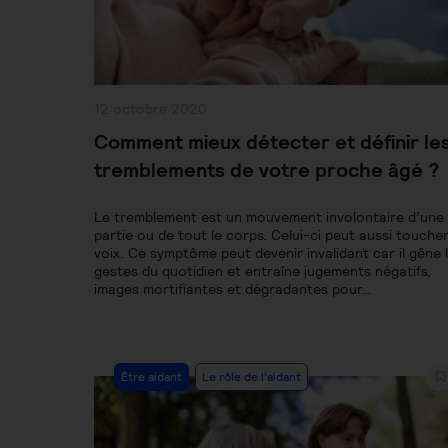
Publication
12 octobre 2020
publiée :
Comment mieux détecter et définir le
tremblements de votre proche âgé ?
Le tremblement est un mouvement involontaire d’une
partie ou de tout le corps. Celui-ci peut aussi toucher
voix. Ce symptôme peut devenir invalidant car il gêne 
gestes du quotidien et entraîne jugements négatifs,
images mortifiantes et dégradantes pour…
Post
Être aidant
Le rôle de l'aidant
Category: