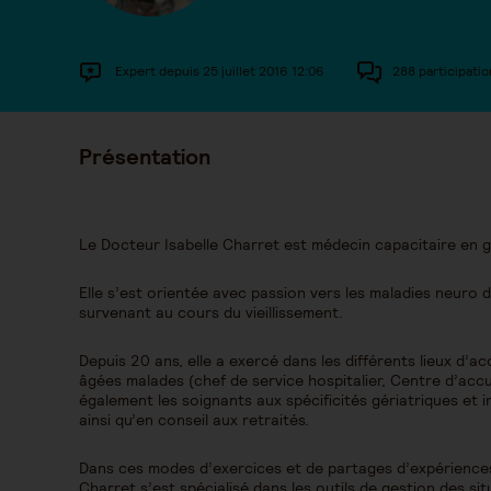
Expert depuis 25 juillet 2016 12:06
288 participatio
Présentation
Le Docteur Isabelle Charret est médecin capacitaire en g
Elle s’est orientée avec passion vers les maladies neuro
survenant au cours du vieillissement.
Depuis 20 ans, elle a exercé dans les différents lieux 
âgées malades (chef de service hospitalier, Centre d’accue
également les soignants aux spécificités gériatriques et i
ainsi qu’en conseil aux retraités.
Dans ces modes d’exercices et de partages d’expériences 
Charret s’est spécialisé dans les outils de gestion des sit