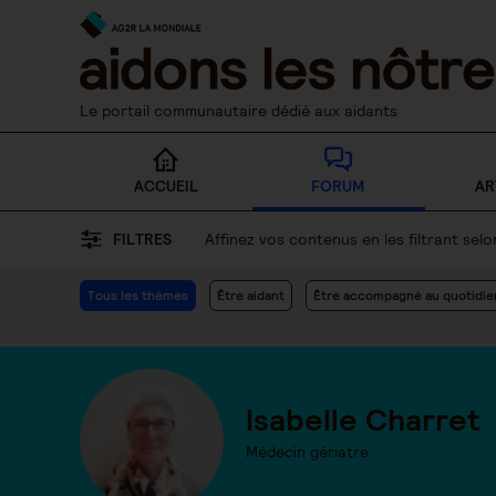
Skip
to
content
Le portail communautaire dédié aux aidants
ACCUEIL
FORUM
AR
FILTRES
Affinez vos contenus en les filtrant se
Tous les thèmes
Être aidant
Être accompagné au quotidie
Isabelle Charret
Médecin gériatre