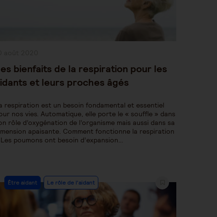
ublication
0 août 2020
bliée :
es bienfaits de la respiration pour les
idants et leurs proches âgés
a respiration est un besoin fondamental et essentiel
our nos vies. Automatique, elle porte le « souffle » dans
on rôle d’oxygénation de l’organisme mais aussi dans sa
imension apaisante. Comment fonctionne la respiration
 Les poumons ont besoin d’expansion…
Post
Être aidant
Le rôle de l'aidant
Category: