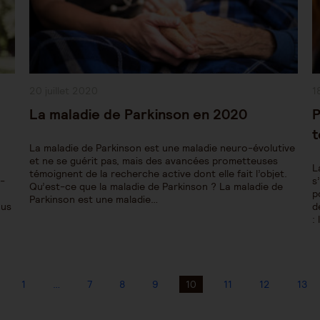
Publication
P
20 juillet 2020
1
publiée :
pu
La maladie de Parkinson en 2020
P
t
La maladie de Parkinson est une maladie neuro-évolutive
et ne se guérit pas, mais des avancées prometteuses
L
témoignent de la recherche active dont elle fait l’objet.
s-
s
Qu’est-ce que la maladie de Parkinson ? La maladie de
p
Parkinson est une maladie…
ous
d
:
1
…
7
8
9
10
11
12
13