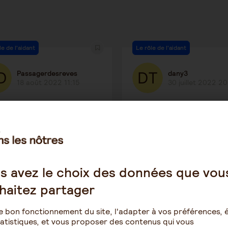
le de l'aidant
Le rôle de l'aidant
Passagerdesreves
dany3
18 août 2022 11:15
30 juillet 2022 20
er ?
ex conjoint et aide
1388
3
1061
s avez le choix des données que vou
le de l'aidant
Les soins
haitez partager
Mira
Wawan
e bon fonctionnement du site, l'adapter à vos préférences, é
28 juin 2022 11:22
1 juin 2022 12:20
atistiques, et vous proposer des contenus qui vous