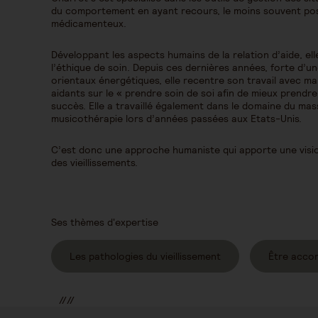
du comportement en ayant recours, le moins souvent pos
médicamenteux.
Développant les aspects humains de la relation d’aide, ell
l’éthique de soin. Depuis ces dernières années, forte d’u
orientaux énergétiques, elle recentre son travail avec m
aidants sur le « prendre soin de soi afin de mieux prendre
succès. Elle a travaillé également dans le domaine du ma
musicothérapie lors d’années passées aux Etats-Unis.
C’est donc une approche humaniste qui apporte une visi
des vieillissements.
Ses thèmes d'expertise
Les pathologies du vieillissement
Être acco
//
//
//