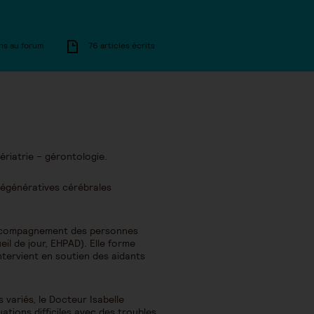
ns au forum
76 articles écrits
ériatrie – gérontologie.
 dégénératives cérébrales
d’accompagnement des personnes
il de jour, EHPAD). Elle forme
ntervient en soutien des aidants
variés, le Docteur Isabelle
uations difficiles avec des troubles