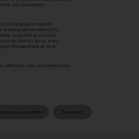
sible, aux traitements
e a été amenée à travailler
ne pratique personnelle d’arts
alades, soignants et proches
 soin de l’autre » et ce, avec
ssage thérapeutique et de la
on différente mais complémentaire
mpagné au quotidien
Être aidant