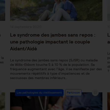
Publication
P
14 septembre 2020
1
publiée :
pu
s
Le syndrome des jambes sans repos :
L
une pathologie impactant le couple
a
Aidant/Aidé
L
 la
p
Le syndrome des jambes sans repos (SJSR) ou maladie
les
s
de Willis-Ekbom touche 5 à 10 % de la population. Sa
d
fréquence augmentant avec l’âge, il se manifeste par des
?
mouvements répétitifs à type d’impatiences et de
secousses des membres inférieurs…
Post
Les pathologies du vieillissement
Parkinson
Category: