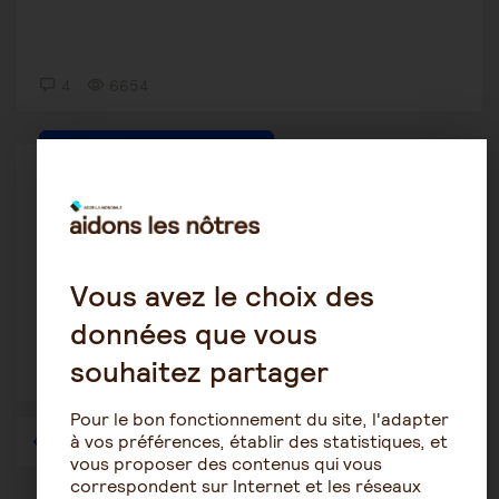
4
6654
Procédures de protection juridique
Katy
4 mars 2021 12:09
Régularisation de ma situation irrégulière sur le
Vous avez le choix des
sol francais
données que vous
souhaitez partager
1
5472
Pour le bon fonctionnement du site, l'adapter
à vos préférences, établir des statistiques, et
1
…
39
40
41
42
43
44
45
…
57
vous proposer des contenus qui vous
correspondent sur Internet et les réseaux