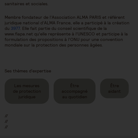
sanitaires et sociales.
Membre fondateur de l’Association ALMA PARIS et référent
juridique national d’ALMA France, elle a participé à la création
du
3977
. Elle fait partie du conseil scientifique de la
www.fiapa.net qu’elle représente à l’UNESCO et participe à la
formulation des propositions à l’ONU pour une convention
mondiale sur la protection des personnes âgées.
Ses thèmes d'expertise
Les mesures
Être
Être
de protection
accompagné
aidant
juridique
au quotidien
//
//
//