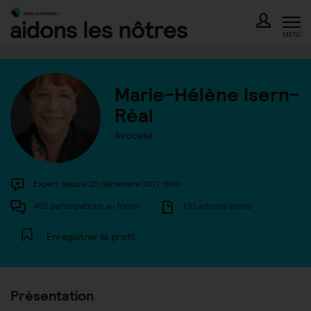
Skip
to
content
MENU
Marie-Hélène Isern-
Réal
Avocate
Expert depuis 20 décembre 2011 18:00
452 participations au forum
130 articles écrits
Enregistrer le profil
Présentation