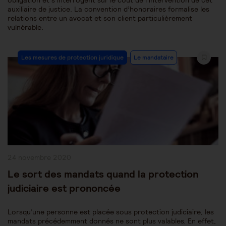
obligation et s’interrogent sur le coût de l’intervention de cet
auxiliaire de justice. La convention d’honoraires formalise les
relations entre un avocat et son client particulièrement
vulnérable.
Post
Les mesures de protection juridique
Le mandataire
Category:
Publication
24 novembre 2020
publiée :
Le sort des mandats quand la protection
judiciaire est prononcée
Lorsqu’une personne est placée sous protection judiciaire, les
mandats précédemment donnés ne sont plus valables. En effet,