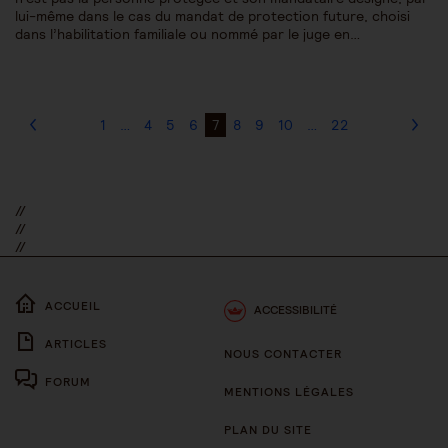
lui-même dans le cas du mandat de protection future, choisi
dans l’habilitation familiale ou nommé par le juge en…
1
…
4
5
6
7
8
9
10
…
22
//
//
//
ACCUEIL
ACCESSIBILITÉ
ARTICLES
NOUS CONTACTER
FORUM
MENTIONS LÉGALES
PLAN DU SITE