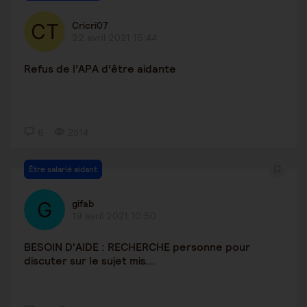
Cricri07
22 avril 2021 15:44
Refus de l’APA d’être aidante
6
2514
Être salarié aidant
gifab
19 avril 2021 10:50
BESOIN D'AIDE : RECHERCHE personne pour
discuter sur le sujet mis...