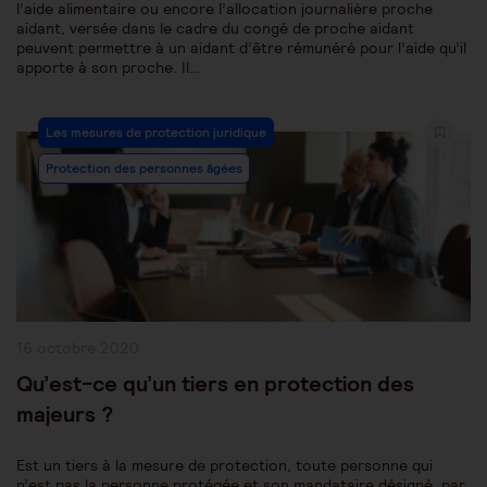
l’aide alimentaire ou encore l’allocation journalière proche
aidant, versée dans le cadre du congé de proche aidant
peuvent permettre à un aidant d’être rémunéré pour l’aide qu’il
apporte à son proche. Il…
Post
Les mesures de protection juridique
Category:
Protection des personnes âgées
Publication
16 octobre 2020
publiée :
Qu’est-ce qu’un tiers en protection des
majeurs ?
Est un tiers à la mesure de protection, toute personne qui
n’est pas la personne protégée et son mandataire désigné, par