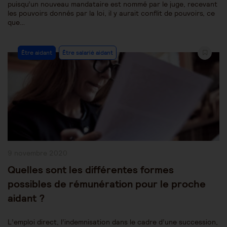
puisqu’un nouveau mandataire est nommé par le juge, recevant
les pouvoirs donnés par la loi, il y aurait conflit de pouvoirs, ce
que…
Post
Être aidant
Être salarié aidant
Category:
Publication
9 novembre 2020
publiée :
Quelles sont les différentes formes
possibles de rémunération pour le proche
aidant ?
L’emploi direct, l’indemnisation dans le cadre d’une succession,