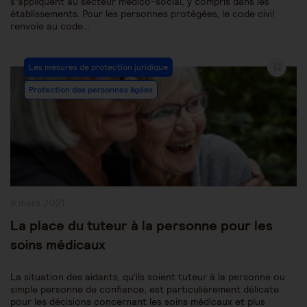
s’appliquent au secteur médico-social, y compris dans les
établissements. Pour les personnes protégées, le code civil
renvoie au code…
Post
Les mesures de protection juridique
Category:
Protection des personnes âgées
Publication
8 mars 2021
publiée :
La place du tuteur à la personne pour les
soins médicaux
La situation des aidants, qu’ils soient tuteur à la personne ou
simple personne de confiance, est particulièrement délicate
pour les décisions concernant les soins médicaux et plus